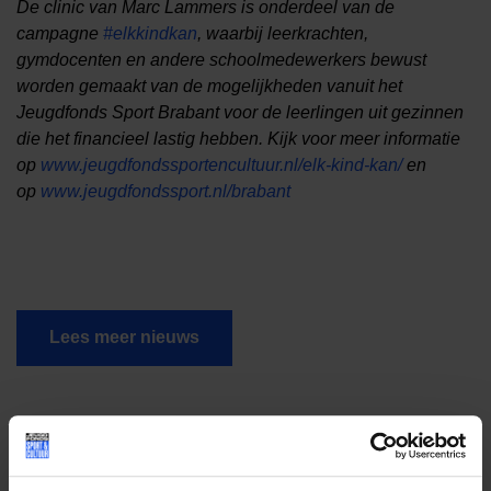
De clinic van Marc Lammers is onderdeel van de
campagne
#elkkindkan
, waarbij leerkrachten,
gymdocenten en andere schoolmedewerkers bewust
worden gemaakt van de mogelijkheden vanuit het
Jeugdfonds Sport Brabant voor de leerlingen uit gezinnen
die het financieel lastig hebben. Kijk voor meer informatie
op
www.jeugdfondssportencultuur.nl/elk-kind-kan/
en
op
www.jeugdfondssport.nl/brabant
Lees meer nieuws
Deel dit bericht op social media!