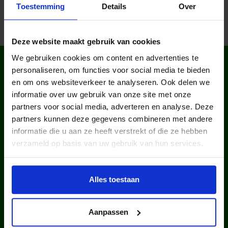
Toestemming
Details
Over
Deze website maakt gebruik van cookies
We gebruiken cookies om content en advertenties te
WIST JE DAT IN
personaliseren, om functies voor social media te bieden
NEDERLAND?
en om ons websiteverkeer te analyseren. Ook delen we
informatie over uw gebruik van onze site met onze
partners voor social media, adverteren en analyse. Deze
partners kunnen deze gegevens combineren met andere
informatie die u aan ze heeft verstrekt of die ze hebben
verzameld op basis van uw gebruik van hun services.
kinderen en jongeren werden in
Alles toestaan
2025 via ons lid van een club.
Aanpassen