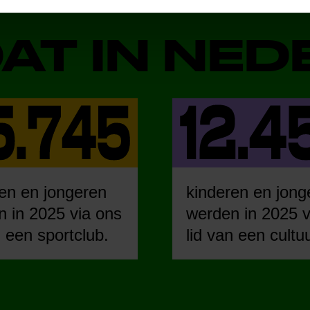
DAT IN NE
en en jongeren
kinderen en jong
 in 2025 via ons
werden in 2025 v
n een sportclub.
lid van een cultu