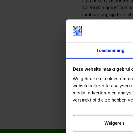
Heb of ken jij kinderen
Neem dan gerust contac
Limburg. Zij zijn bereik
Jeugdfonds Sport Limbur
de benodigde attributen 
Toestemming
Lees meer nieuws
Deze website maakt gebruik
We gebruiken cookies om cont
Deel dit bericht op soci
websiteverkeer te analyseren
media, adverteren en analys
verstrekt of die ze hebben v
Weigeren