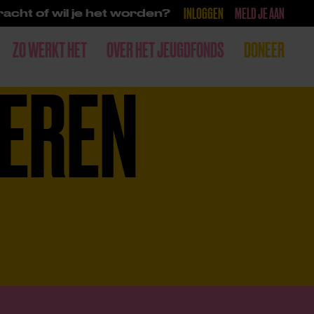
INLOGGEN
MELD JE AAN
acht of wil je het worden?
ZO WERKT HET
OVER HET JEUGDFONDS
DONEER
DEREN