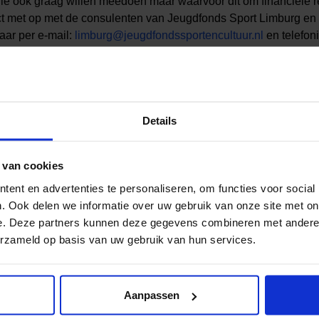
 die ook graag willen meedoen maar waarvoor dit om financiële r
t met op met de consulenten van Jeugdfonds Sport Limburg en
baar per e-mail:
limburg@jeugdfondssportencultuur.nl
en telefon
g en Jeugdfonds Cultuur Limburg helpen graag door de contrib
te betalen.
Details
 van cookies
ent en advertenties te personaliseren, om functies voor social
al media!
. Ook delen we informatie over uw gebruik van onze site met on
e. Deze partners kunnen deze gegevens combineren met andere i
erzameld op basis van uw gebruik van hun services.
Aanpassen