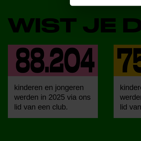
WIST JE 
kinderen en jongeren
kinder
werden in 2025 via ons
werden
lid van een club.
lid va