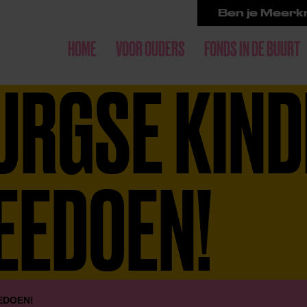
Ben je Meerkr
HOME
VOOR OUDERS
FONDS IN DE BUURT
URGSE KIN
EEDOEN!
EEDOEN!