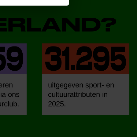
DERLAND?
eren
uitgegeven sport- en
ia ons
cultuurattributen in
urclub.
2025.