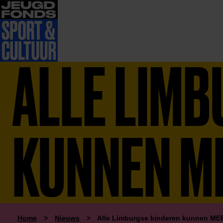
ALLE LIMB
KUNNEN M
Home
>
Nieuws
>
Alle Limburgse kinderen kunnen M