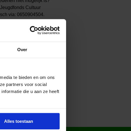
edenen niet mogelijk is?
 Jeugdfonds Cultuur
isch via: 0650904504.
utie en waar mogelijk
Over
 media te bieden en om ons
ze partners voor social
nformatie die u aan ze heeft
Alles toestaan