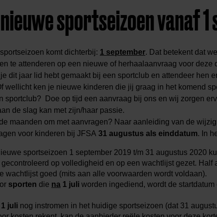
nieuwe sportseizoen vanaf 1
sportseizoen komt dichterbij:
1 september
. Dat betekent dat we 
en te attenderen op een nieuwe of herhaalaanvraag voor deze
e dit jaar lid hebt gemaakt bij een sportclub en attendeer hen ero
 wellicht ken je nieuwe kinderen die jij graag in het komend sp
n sportclub? Doe op tijd een aanvraag bij ons en wij zorgen erv
n de slag kan met zijn/haar passie.
 maanden om met aanvragen? Naar aanleiding van de wijziging
agen voor kinderen bij JFSA
31 augustus als einddatum
. In h
nieuwe sportseizoen 1 september 2019 t/m 31 augustus 2020 k
gecontroleerd op volledigheid en op een wachtlijst gezet. Half
 wachtlijst goed (mits aan alle voorwaarden wordt voldaan).
or
sporten
die
na
1 juli
worden ingediend, wordt de startdatum
1 juli
nog instromen in het huidige sportseizoen (dat 31 augustu
or kosten rekent, kan de aanbieder reële kosten voor deze korte