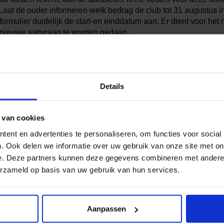
Laat de ouder informeren welk bedrag de club tot 31 augustus i
ormulier duidelijk de start-en einddatum aan. Er dient voor het 
nieuwe aanvraag te worden gedaan.
Details
 van cookies
ent en advertenties te personaliseren, om functies voor social
al media!
. Ook delen we informatie over uw gebruik van onze site met on
e. Deze partners kunnen deze gegevens combineren met andere i
erzameld op basis van uw gebruik van hun services.
Aanpassen