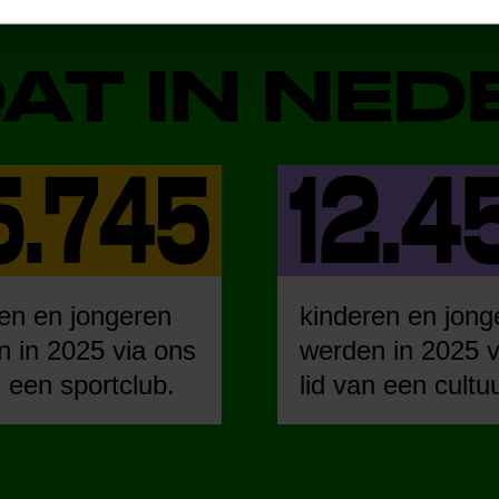
DAT IN NE
en en jongeren
kinderen en jong
 in 2025 via ons
werden in 2025 v
n een sportclub.
lid van een cultu