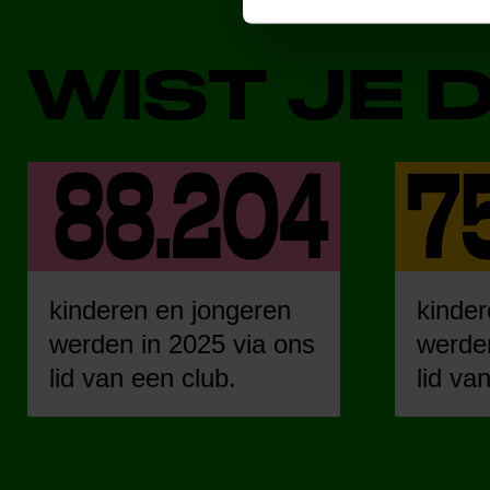
WIST JE 
kinderen en jongeren
kinder
werden in 2025 via ons
werden
lid van een club.
lid va