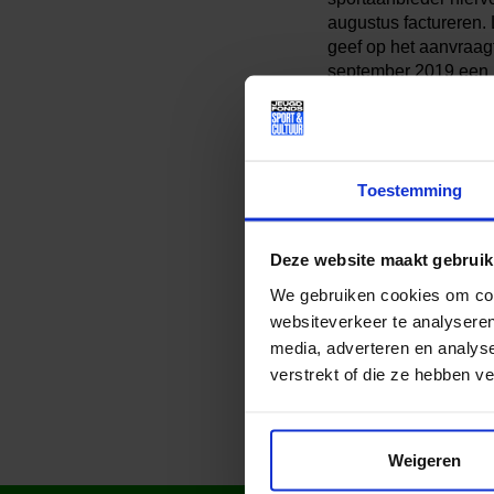
augustus factureren. 
geef op het aanvraagf
september 2019 een 
Toestemming
Lees meer nieuws
Deze website maakt gebruik
We gebruiken cookies om cont
Deel dit bericht op soci
websiteverkeer te analyseren
media, adverteren en analys
verstrekt of die ze hebben v
Weigeren