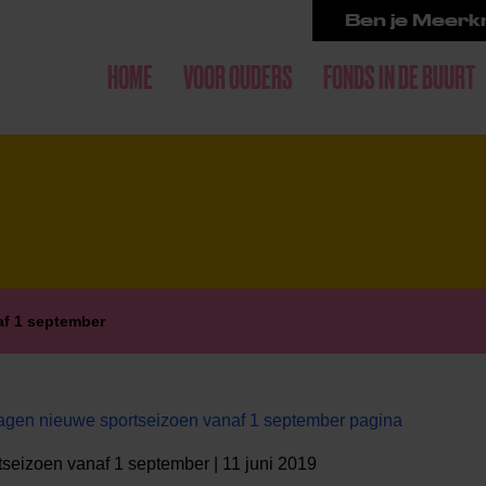
Ben je Meerkr
HOME
VOOR OUDERS
FONDS IN DE BUURT
af 1 september
gen nieuwe sportseizoen vanaf 1 september pagina
seizoen vanaf 1 september | 11 juni 2019