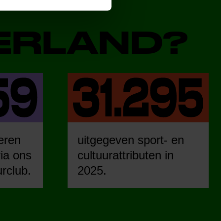
DERLAND?
eren
uitgegeven sport- en
ia ons
cultuurattributen in
urclub.
2025.