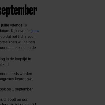
 september
jullie vriendelijk
 datum.
Kijk even in
jouw
p dat het tijd is voor
ortseizoen wil helpen
oor dat het kind na de
 in de looptijd in
et kort:
unnen reeds worden
 augustus keuren we
 ook op 1 september
s afloopt) en een
 looptijd tot en met 31