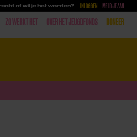
INLOGGEN
MELD JE AAN
acht of wil je het worden?
ZO WERKT HET
OVER HET JEUGDFONDS
DONEER