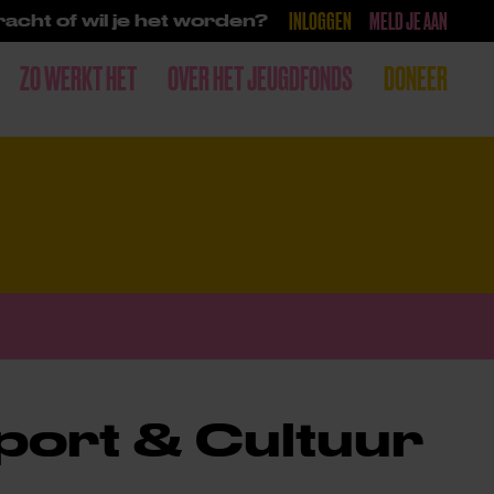
INLOGGEN
MELD JE AAN
acht of wil je het worden?
ZO WERKT HET
OVER HET JEUGDFONDS
DONEER
port & Cultuur