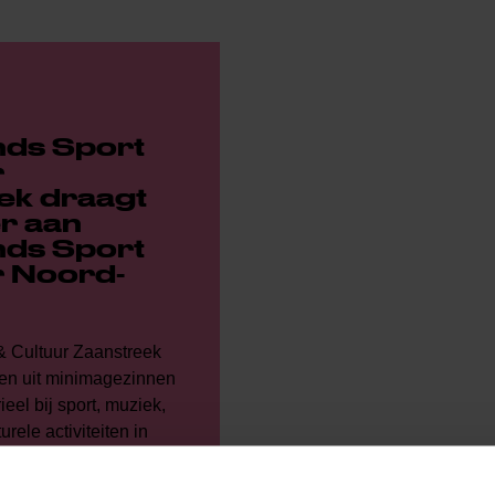
ds Sport
r
ek draagt
r aan
ds Sport
r Noord-
& Cultuur Zaanstreek
ren uit minimagezinnen
ieel bij sport, muziek,
rele activiteiten in
and en Oostzaan....