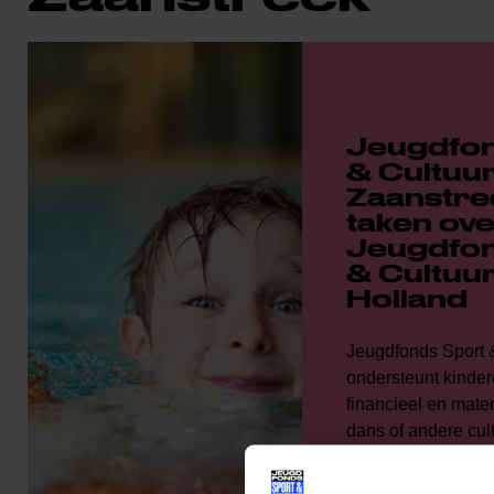
Jeugdfon
& Cultuu
Zaanstre
taken ove
Jeugdfon
& Cultuu
Holland
Jeugdfonds Sport 
ondersteunt kinde
financieel en mater
dans of andere cultu
Zaanstad, Wormerl