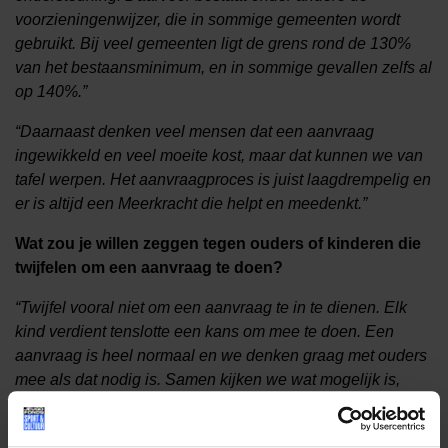
voorzieningenwijzer, die in sommige gemeenten wordt
gebruikt. Bij veel gemeenten ligt de grens rond de 130%
van het bestaansminimum, en in sommige gevallen zelfs al
op 140%.”
“
Daarnaast denken veel mensen dat een aanvraag
ingewikkeld en veel moeite kost, maar dat kunnen we van
tafel werpen. Het aanvraagproces is juist laagdrempelig en
er is altijd een Meerkracht die helpt en meedenkt.”
Wat zou je willen zeggen tegen ouders of kinderen die
twijfelen om een aanvraag te doen?
“Twijfel vooral niet om een aanvraag te in te dienen. Elk
kind verdient tenslotte een kans om mee te doen. Een
aanvraag is heel normaal en we denken graag met ouders
mee als dat nodig is. Samen kijken we wat mogelijk is,
zonder oordeel. Geld mag daarin geen belemmering zijn.
Het Jeugdfonds is er om die drempel weg te nemen.”