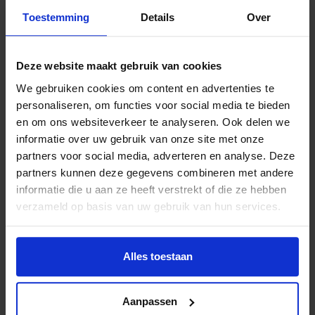
Check hier of uw kind in aanmerking komt voor het
Toestemming
Details
Over
Jeugdfonds:
https://devoorzieningenwijzer.nl/
Elk kind verdient een kans en geld mag daarin geen
Deze website maakt gebruik van cookies
belemmering zijn.”
We gebruiken cookies om content en advertenties te
personaliseren, om functies voor social media te bieden
en om ons websiteverkeer te analyseren. Ook delen we
informatie over uw gebruik van onze site met onze
partners voor social media, adverteren en analyse. Deze
Lees meer nieuws
partners kunnen deze gegevens combineren met andere
informatie die u aan ze heeft verstrekt of die ze hebben
verzameld op basis van uw gebruik van hun services.
Lees meer nieuws van Jeugdfonds Sport &
Cultuur Zeeland
Alles toestaan
Deel dit bericht op social media!
Aanpassen