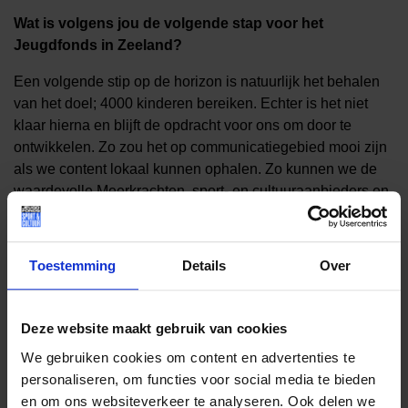
Wat is volgens jou de volgende stap voor het
Jeugdfonds in Zeeland?
Een volgende stip op de horizon is natuurlijk het behalen
van het doel; 4000 kinderen bereiken. Echter is het niet
klaar hierna en blijft de opdracht voor ons om door te
ontwikkelen. Zo zou het op communicatiegebied mooi zijn
als we content lokaal kunnen ophalen. Zo kunnen we de
waardevolle Meerkrachten, sport- en cultuuraanbieders en
andere betrokkenen een waardig podium geven.
Toestemming
Details
Over
Lees meer nieuws
Deze website maakt gebruik van cookies
We gebruiken cookies om content en advertenties te
Lees meer nieuws van Jeugdfonds Sport &
personaliseren, om functies voor social media te bieden
Cultuur Zeeland
en om ons websiteverkeer te analyseren. Ook delen we