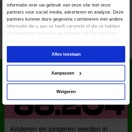
informatie over uw gebruik van onze site met onze
partners voor social media, adverteren en analyse. Deze
Deel dit bericht op social media!
partners kunnen deze gegevens combineren met andere
informatie die u aan ze heeft verstrekt of die ze hebben
verzameld op basis van uw gebruik van hun services.
Alles toestaan
WIST JE DAT IN
Aanpassen
NEDERLAND?
Weigeren
kinderen en jongeren werden in