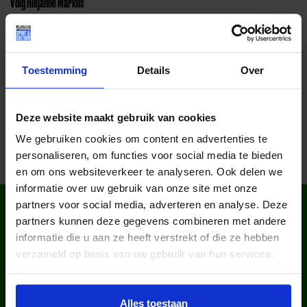
Volg Riejanne Markus
Facebook
Instagram
Toestemming
Details
Over
Deel dit bericht op social media!
Deze website maakt gebruik van cookies
We gebruiken cookies om content en advertenties te
personaliseren, om functies voor social media te bieden
en om ons websiteverkeer te analyseren. Ook delen we
informatie over uw gebruik van onze site met onze
WIST JE DAT IN
partners voor social media, adverteren en analyse. Deze
NEDERLAND?
partners kunnen deze gegevens combineren met andere
informatie die u aan ze heeft verstrekt of die ze hebben
verzameld op basis van uw gebruik van hun services.
Alles toestaan