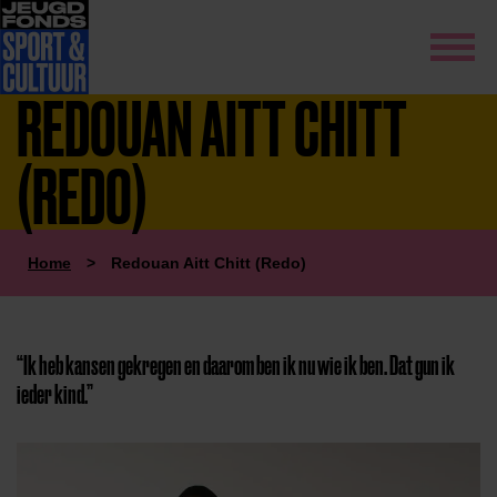
REDOUAN AITT CHITT
(REDO)
Home
>
Redouan Aitt Chitt (Redo)
“Ik heb kansen gekregen en daarom ben ik nu wie ik ben. Dat gun ik
ieder kind.”