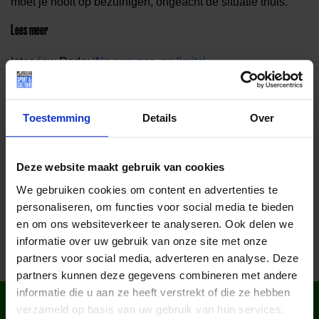
moet je nooit op bezuinigen, ongeacht de situatie thuis.”
Lees meer
Interview Redo:
‘No excuses, no limits’
.
Volg Redo
Toestemming
Details
Over
Website:
iamredo.com
Instagram:
@iamredo
Deze website maakt gebruik van cookies
Deel dit bericht op social media!
We gebruiken cookies om content en advertenties te
personaliseren, om functies voor social media te bieden
en om ons websiteverkeer te analyseren. Ook delen we
informatie over uw gebruik van onze site met onze
partners voor social media, adverteren en analyse. Deze
partners kunnen deze gegevens combineren met andere
informatie die u aan ze heeft verstrekt of die ze hebben
WIST JE DAT IN
verzameld op basis van uw gebruik van hun services.