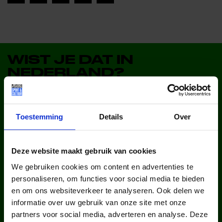
WIST JE DAT IN
NEDERLAND?
Toestemming
Details
Over
Deze website maakt gebruik van cookies
kinderen en jongeren werden in
We gebruiken cookies om content en advertenties te
2025 via ons lid van een club.
personaliseren, om functies voor social media te bieden
en om ons websiteverkeer te analyseren. Ook delen we
informatie over uw gebruik van onze site met onze
partners voor social media, adverteren en analyse. Deze