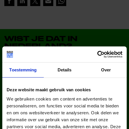
WIST JE DAT IN
NEDERLAND?
Toestemming
Details
Over
Deze website maakt gebruik van cookies
kinderen en jongeren werden in
We gebruiken cookies om content en advertenties te
2025 via ons lid van een club.
personaliseren, om functies voor social media te bieden
en om ons websiteverkeer te analyseren. Ook delen we
informatie over uw gebruik van onze site met onze
partners voor social media, adverteren en analyse. Deze