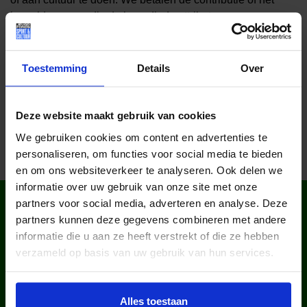
lesgeld en zo nodig de benodigde attributen.
Toestemming
Details
Over
Deel dit bericht op social media!
Deze website maakt gebruik van cookies
We gebruiken cookies om content en advertenties te
personaliseren, om functies voor social media te bieden
en om ons websiteverkeer te analyseren. Ook delen we
informatie over uw gebruik van onze site met onze
WIST JE DAT IN
partners voor social media, adverteren en analyse. Deze
NEDERLAND?
partners kunnen deze gegevens combineren met andere
informatie die u aan ze heeft verstrekt of die ze hebben
verzameld op basis van uw gebruik van hun services.
Alles toestaan