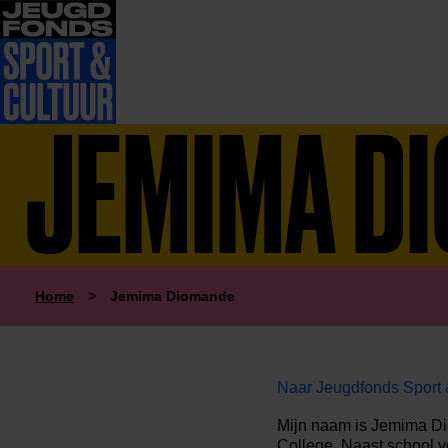
JEMIMA D
Home
>
Jemima Diomande
Naar Jeugdfonds Sport 
Mijn naam is Jemima Dio
College. Naast school vo