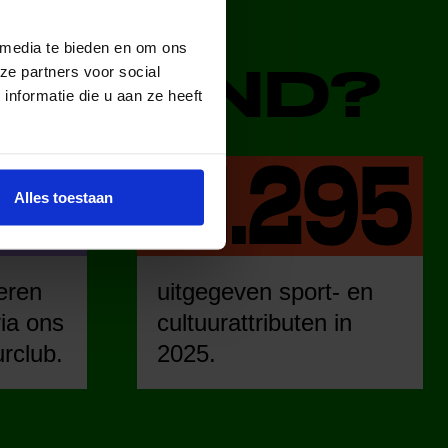
 media te bieden en om ons
DERLAND?
ze partners voor social
nformatie die u aan ze heeft
Alles toestaan
eren
uitgegeven sport- en
ia ons
cultuurattributen in
urclub.
2025.