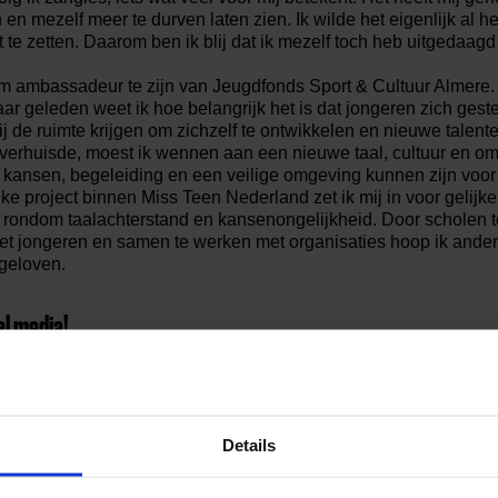
n en mezelf meer te durven laten zien. Ik wilde het eigenlijk al h
et te zetten. Daarom ben ik blij dat ik mezelf toch heb uitgedaag
 om ambassadeur te zijn van Jeugdfonds Sport & Cultuur Almere.
ar geleden weet ik hoe belangrijk het is dat jongeren zich ges
j de ruimte krijgen om zichzelf te ontwikkelen en nieuwe talent
verhuisde, moest ik wennen aan een nieuwe taal, cultuur en o
jk kansen, begeleiding en een veilige omgeving kunnen zijn voor
e project binnen Miss Teen Nederland zet ik mij in voor gelijk
rondom taalachterstand en kansenongelijkheid. Door scholen 
t jongeren en samen te werken met organisaties hoop ik andere
 geloven.
al media!
Details