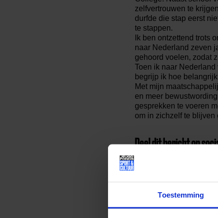
zelfvertrouwen te krijge
durfde die stap eerst ni
te stappen.
Ik ben ontzettend trots
naar Nederland zeven ja
gehoord voelen, zodat zi
Toen ik naar Nederland 
begrijp ik hoe belangri
Met mijn maatschappelijk
en meer bewustwording 
gesprekken te voeren me
om in zichzelf te blijven
Deel dit bericht op soci
Toestemming