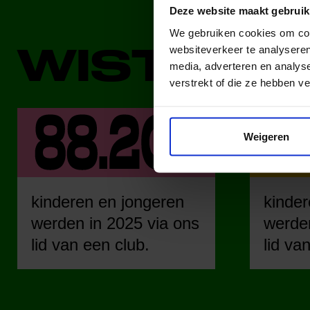
Deze website maakt gebruik
We gebruiken cookies om cont
WIST JE 
websiteverkeer te analyseren
media, adverteren en analys
verstrekt of die ze hebben v
Weigeren
kinderen en jongeren
kinder
werden in 2025 via ons
werden
lid van een club.
lid va