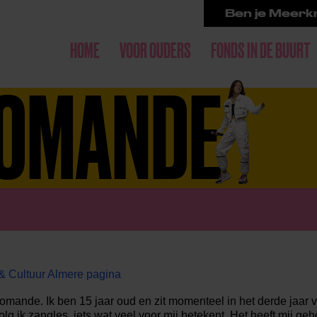
Ben je Meerkr
HOME
VOOR OUDERS
FONDS IN DE BUURT
IOMANDE
& Cultuur Almere pagina
mande. Ik ben 15 jaar oud en zit momenteel in het derde jaar 
lg ik zangles, iets wat veel voor mij betekent. Het heeft mij g