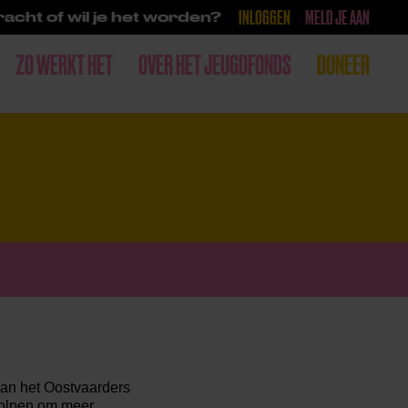
INLOGGEN
MELD JE AAN
acht of wil je het worden?
ZO WERKT HET
OVER HET JEUGDFONDS
DONEER
van het Oostvaarders
eholpen om meer