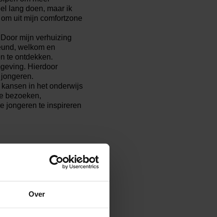
eel lang doen, maar ik
d om uit mijn comfortzone
 Door mijn verhuizing
teund, welkom en
en te ontdekken.
mgeving. Hierdoor
 jongeren.
e kansen in het onderwijs
te bezoeken,
 jongeren te inspireren
Over