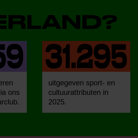
DERLAND?
eren
uitgegeven sport- en
ia ons
cultuurattributen in
urclub.
2025.