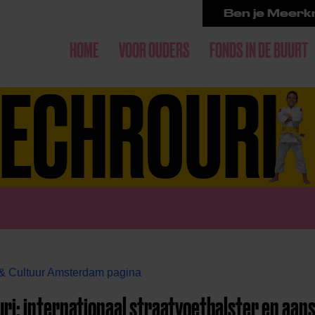
Ben je Meerkr
HOME
VOOR OUDERS
FONDS IN DE BUURT
BECHROURI
& Cultuur Amsterdam pagina
ri: internationaal straatvoetbalster en aa