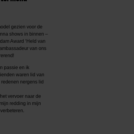
model gezien voor de
anna shows in binnen –
erdam Award ‘Held van
s ambassadeur van ons
rerend!
jn passie en ik
vrienden waren lid van
e redenen nergens lid
 het vervoer naar de
mijn redding in mijn
 verbeteren.