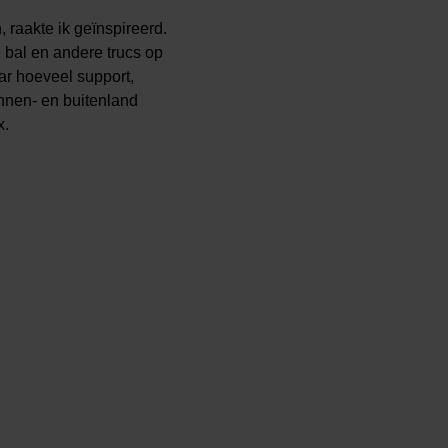
 raakte ik geïnspireerd.
 bal en andere trucs op
aar hoeveel support,
innen- en buitenland
x.