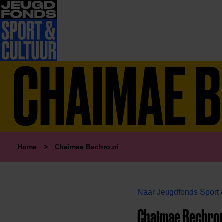
CHAIMAE 
Home
>
Chaimae Bechrouri
Naar Jeugdfonds Sport 
Chaimae Bechrou