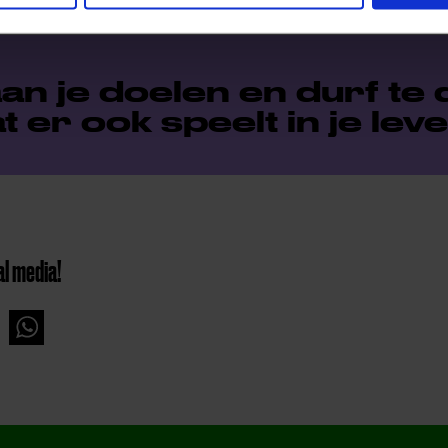
an je doelen en durf te
t er ook speelt in je leve
al media!