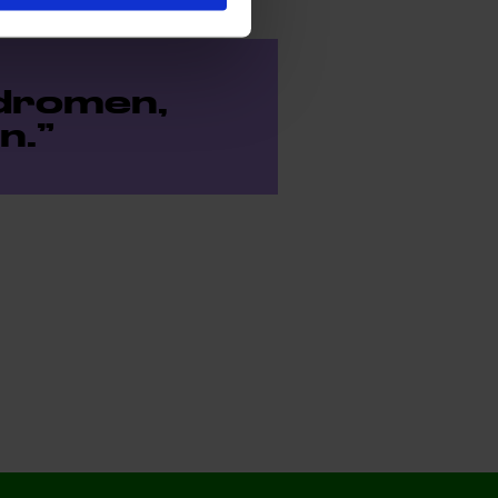
 dromen,
n.