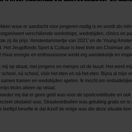
kken waar er aandacht voor jongeren nodig is en wordt als rol
organiseert verschillende workshops, wedstrijden, clinics en p
pte zij de prijs ‘Amsterdammertje van 2021’ en de Young Amst
t. Het Jeugdfonds Sport & Cultuur is heel trots om Chaimae al
Haar energie en enthousiasme werkt erg aanstekelijk en inspi
 mij op straat, met jongens en meisjes uit de buurt. Het werd mi
 school, ná school, vóór het eten en ná het eten. Bijna al mijn 
 samen trainen en wedstrijden spelen. Ik mocht om onduidelijk
jn tricks alleen op straat.
moeder mij dat er geen geld was voor de sportcontributie en ook
ncieel obstakel was. Straatvoetballen was gelukkig gratis en is 
leeftijd besefte ik dat ikzelf de enige was die deze situatie kon