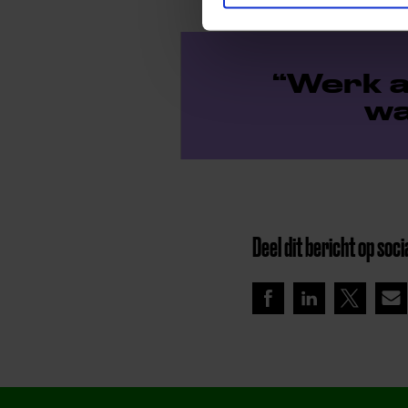
Werk a
wa
Deel dit bericht op soci