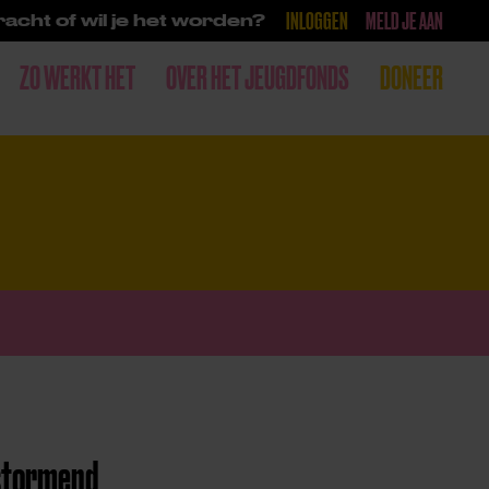
INLOGGEN
MELD JE AAN
acht of wil je het worden?
ZO WERKT HET
OVER HET JEUGDFONDS
DONEER
nstormend