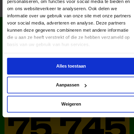
personaliseren, om functies voor social media te bieden en
om ons websiteverkeer te analyseren. Ook delen we
informatie over uw gebruik van onze site met onze partners
voor social media, adverteren en analyse. Deze partners
WIST JE DAT IN
kunnen deze gegevens combineren met andere informatie
NEDERLAND?
die u aan ze heeft verstrekt of die ze hebben verzameld op
basis van uw gebruik van hun services.
Alles toestaan
Aanpassen
kinderen en jongeren werden in
2025 via ons lid van een club.
Weigeren