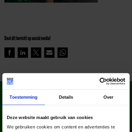
Deel dit bericht op social media!
WIST JE DAT IN
NEDERLAND?
Toestemming
Details
Over
Deze website maakt gebruik van cookies
We gebruiken cookies om content en advertenties te