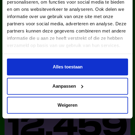
personaliseren, om functies voor social media te bieden
en om ons websiteverkeer te analyseren. Ook delen we
informatie over uw gebruik van onze site met onze
kinderen en jongeren werden in
partners voor social media, adverteren en analyse. Deze
2025 via ons lid van een club.
partners kunnen deze gegevens combineren met andere
informatie die u aan ze heeft verstrekt of die ze hebben
verzameld op basis van uw gebruik van hun services.
Alles toestaan
kinderen en jongeren werden in
Aanpassen
2025 via ons lid van een sportclub.
Weigeren