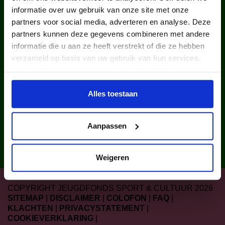
2025 via ons lid van een
informatie over uw gebruik van onze site met onze
cultuurclub.
partners voor social media, adverteren en analyse. Deze
partners kunnen deze gegevens combineren met andere
informatie die u aan ze heeft verstrekt of die ze hebben
verzameld op basis van uw gebruik van hun services.
Alles toestaan
uitgegeven sport- en
Aanpassen
cultuurattributen in 2025.
Weigeren
COPYRIGHT JEUGDFONDS SPORT & CULTUUR 2026
SITEMAP
|
DISCLAIMER
|
COLOFON
|
FAQ
|
KLACHTEN
|
PRIVACYSTATEMENT
|
COOKIEVERKLARING
|