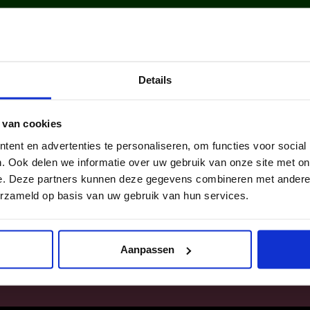
Details
en en jongeren
kinderen en jong
 van cookies
 in 2025 via ons
werden in 2025 v
ent en advertenties te personaliseren, om functies voor social
n een sportclub.
lid van een cultu
. Ook delen we informatie over uw gebruik van onze site met on
e. Deze partners kunnen deze gegevens combineren met andere i
erzameld op basis van uw gebruik van hun services.
Aanpassen
SITEMAP
|
DISCLAIMER
|
COOKIEVERKLARING
|