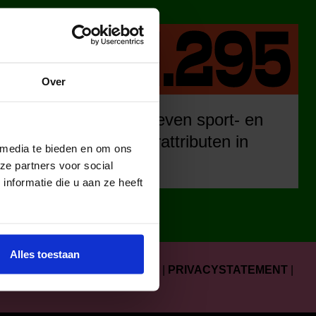
Over
eren
uitgegeven sport- en
ia ons
cultuurattributen in
 media te bieden en om ons
urclub.
2025.
ze partners voor social
nformatie die u aan ze heeft
Alles toestaan
COLOFON
|
FAQ
|
KLACHTEN
|
PRIVACYSTATEMENT
|