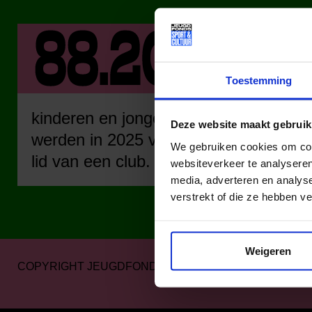
Toestemming
kinderen en jongeren
kinder
Deze website maakt gebruik
werden in 2025 via ons
werden
We gebruiken cookies om cont
lid van een club.
lid va
websiteverkeer te analyseren
media, adverteren en analys
verstrekt of die ze hebben v
Weigeren
COPYRIGHT JEUGDFONDS SPORT & CULTUUR 2026