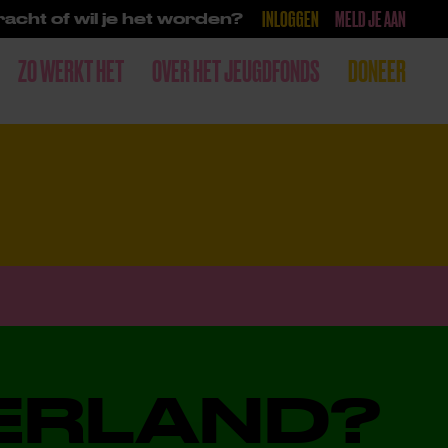
INLOGGEN
MELD JE AAN
acht of wil je het worden?
ZO WERKT HET
OVER HET JEUGDFONDS
DONEER
DERLAND?