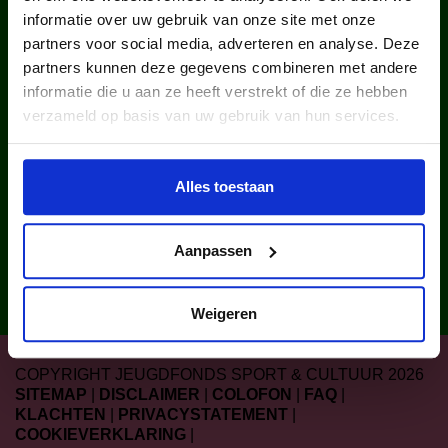
2025 via ons lid van een
informatie over uw gebruik van onze site met onze
cultuurclub.
partners voor social media, adverteren en analyse. Deze
partners kunnen deze gegevens combineren met andere
informatie die u aan ze heeft verstrekt of die ze hebben
verzameld op basis van uw gebruik van hun services.
Alles toestaan
uitgegeven sport- en
Aanpassen
cultuurattributen in 2025.
Weigeren
COPYRIGHT JEUGDFONDS SPORT & CULTUUR 2026
SITEMAP
|
DISCLAIMER
|
COLOFON
|
FAQ
|
KLACHTEN
|
PRIVACYSTATEMENT
|
COOKIEVERKLARING
|