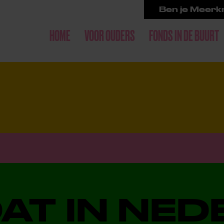
Ben je Meerkr
HOME
VOOR OUDERS
FONDS IN DE BUURT
DAT IN NE