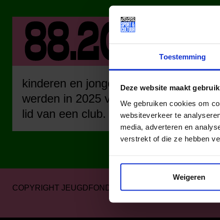
Toestemming
kinderen en jongeren
kinder
Deze website maakt gebruik
werden in 2025 via ons
werden
We gebruiken cookies om cont
lid van een club.
lid va
websiteverkeer te analyseren
media, adverteren en analys
verstrekt of die ze hebben v
Weigeren
COPYRIGHT JEUGDFONDS SPORT & CULTUUR 2026