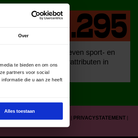
Over
eren
uitgegeven sport- en
ia ons
cultuurattributen in
 media te bieden en om ons
urclub.
2025.
ze partners voor social
nformatie die u aan ze heeft
Alles toestaan
COLOFON
|
FAQ
|
KLACHTEN
|
PRIVACYSTATEMENT
|