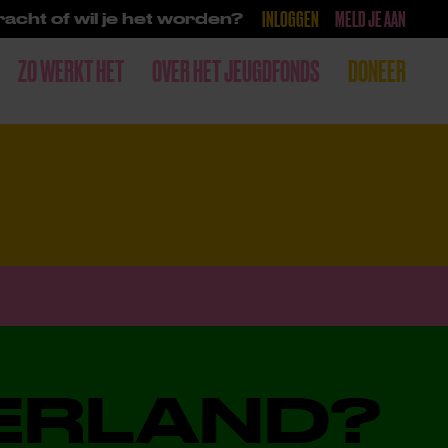
INLOGGEN
MELD JE AAN
acht of wil je het worden?
ZO WERKT HET
OVER HET JEUGDFONDS
DONEER
DERLAND?