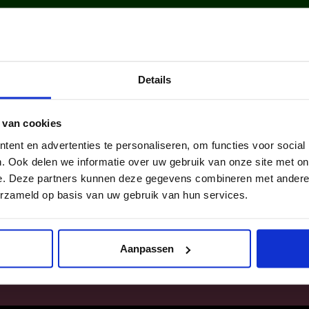
Details
en en jongeren
kinderen en jong
 van cookies
 in 2025 via ons
werden in 2025 v
ent en advertenties te personaliseren, om functies voor social
n een sportclub.
lid van een cultu
. Ook delen we informatie over uw gebruik van onze site met on
e. Deze partners kunnen deze gegevens combineren met andere i
erzameld op basis van uw gebruik van hun services.
Aanpassen
SITEMAP
|
DISCLAIMER
|
COOKIEVERKLARING
|