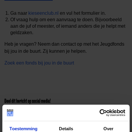
Ga naar
kieseenclub.nl
en vul het formulier in.
Of vraag hulp om een aanvraag te doen. Bijvoorbeeld
aan de juf of meester, of iemand anders die je helpt met
geldzaken.
Heb je vragen? Neem dan contact op met het Jeugdfonds
bij jou in de buurt. Zij kunnen je helpen.
Zoek een fonds bij jou in de buurt
Deel dit bericht op social media!
Toestemming
Details
Over