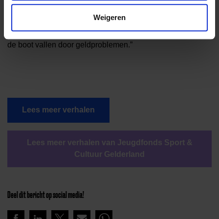
een gezin weet dat dit ook kan gebruiken, doe dan discreet
Weigeren
de flyer in de bus. En dat werkt! We blijven zoeken naar dat
soort slimme manieren, want geen enkel kind mag buiten
de boot vallen door geldproblemen.”
Lees meer verhalen
Lees meer verhalen van Jeugdfonds Sport &
Cultuur Gelderland
Deel dit bericht op social media!