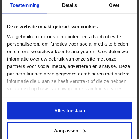
Toestemming
Details
Over
een loket hoeven komen en geen duizend formulieren
hoeven in te vullen. Mooi is dat mensen die door ons
geholpen zijn, nu ook aan de slag zijn als vrijwilliger om
Deze website maakt gebruik van cookies
anderen te helpen. Diversiteit onder vrijwilligers is
We gebruiken cookies om content en advertenties te
belangrijk, ook bijvoorbeeld op het gebied van culturele
personaliseren, om functies voor social media te bieden
achtergrond. Mensen die een aanvraag doen voelen zich
en om ons websiteverkeer te analyseren. Ook delen we
dan eerder op hun gemak.”
informatie over uw gebruik van onze site met onze
Zoveel mogelijk over vertellen
partners voor social media, adverteren en analyse. Deze
partners kunnen deze gegevens combineren met andere
Marcelle wil graag nog meer kinderen helpen. “We staan in
informatie die u aan ze heeft verstrekt of die ze hebben
nieuwsbrieven, hebben een laagdrempelige
verzameld op basis van uw gebruik van hun services.
aanvraagprocedure, de gemeente verwijst door, maar toch
horen we regelmatig dat mensen ons niet kenden. Ik roep
intermediairs dan ook op om zoveel mogelijk te vertellen
Alles toestaan
over wat ze doen, ook op verjaardagen en buurtborrels en
zo. Er is altijd wel iemand die dat weer verder verspreidt.”
Naar een gesprek met een aanvrager nemen de
Aanpassen
vrijwilligers altijd twee flyers mee. “We vragen hen: als je