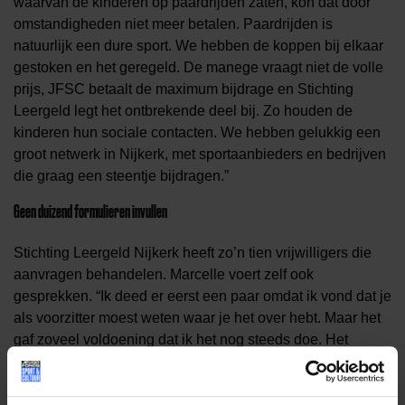
waarvan de kinderen op paardrijden zaten, kon dat door
omstandigheden niet meer betalen. Paardrijden is
natuurlijk een dure sport. We hebben de koppen bij elkaar
gestoken en het geregeld. De manege vraagt niet de volle
prijs, JFSC betaalt de maximum bijdrage en Stichting
Leergeld legt het ontbrekende deel bij. Zo houden de
kinderen hun sociale contacten. We hebben gelukkig een
groot netwerk in Nijkerk, met sportaanbieders en bedrijven
die graag een steentje bijdragen.”
Geen duizend formulieren invullen
Stichting Leergeld Nijkerk heeft zo’n tien vrijwilligers die
aanvragen behandelen. Marcelle voert zelf ook
gesprekken. “Ik deed er eerst een paar omdat ik vond dat je
als voorzitter moest weten waar je het over hebt. Maar het
gaf zoveel voldoening dat ik het nog steeds doe. Het
belangrijkste is dat je je open en menselijk opstelt en het
belang van privacy snapt. Mensen moeten je kunnen
vertrouwen. En dan zijn ze ook heel blij dat ze niet naar