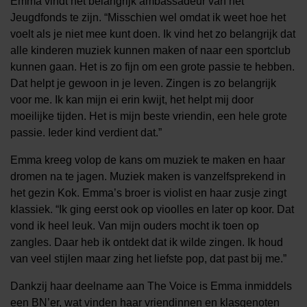
Emma vindt het belangrijk ambassadeur van het
Jeugdfonds te zijn.
“Misschien wel omdat ik weet hoe het
voelt als je niet mee kunt doen. Ik vind het zo belangrijk dat
alle kinderen muziek kunnen maken of naar een sportclub
kunnen gaan. Het is zo fijn om een grote passie te hebben.
Dat helpt je gewoon in je leven. Zingen is zo belangrijk
voor me. Ik kan mijn ei erin kwijt, het helpt mij door
moeilijke tijden. Het is mijn beste vriendin, een hele grote
passie. Ieder kind verdient dat.”
Emma kreeg volop de kans om muziek te maken en haar
dromen na te jagen. Muziek maken is vanzelfsprekend in
het gezin Kok. Emma’s broer is violist en haar zusje zingt
klassiek. “Ik ging eerst ook op vioolles en later op koor. Dat
vond ik heel leuk. Van mijn ouders mocht ik toen op
zangles. Daar heb ik ontdekt dat ik wilde zingen. Ik houd
van veel stijlen maar zing het liefste pop, dat past bij me.”
Dankzij haar deelname aan The Voice is Emma inmiddels
een BN’er, wat vinden haar vriendinnen en klasgenoten