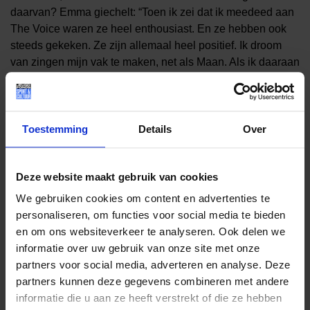
daarvan? Emma giechelt: “Toen ik zei dat ik meedeed aan
The Voice waren ze heel enthousiast. En ze hebben ook
steeds gekeken. Ze zijn allemaal heel positief. Ik droom
van zingen mijn vak te maken, net als Maan. Als ik daaraan
denk, voel ik dat ik begin te stralen.”
Discipline
Toestemming
Details
Over
Een professionele carrière krijg je niet cadeau, daar moet
je wel wat voor doen. Emma leert op haar zanglessen ook
discipline en zich te focussen. “Ik oefen elke dag en heb
Deze website maakt gebruik van cookies
iedere week zangles,” vertelt Emma. “Als je niet oefent, ga
We gebruiken cookies om content en advertenties te
je achteruit”.
personaliseren, om functies voor social media te bieden
Voor shows moet je goed in conditie zijn. Als ik denk aan
en om ons websiteverkeer te analyseren. Ook delen we
die mensen die komen kijken, krijg ik kriebels in mijn buik.
informatie over uw gebruik van onze site met onze
Ik wil die mensen niet teleurstellen. Ik krijg de kans mijn
partners voor social media, adverteren en analyse. Deze
dromen waar te maken en kan me in mijn passie uitleven.
partners kunnen deze gegevens combineren met andere
Ik wil graag dat andere kinderen dat ook kunnen!”
informatie die u aan ze heeft verstrekt of die ze hebben