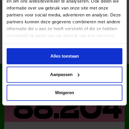
en om ons websiteverkeer te analyseren. Ook delen we
informatie over uw gebruik van onze site met onze
partners voor social media, adverteren en analyse. Deze
Deel dit bericht op social media!
partners kunnen deze gegevens combineren met andere
informatie die u aan ze heeft verstrekt of die ze hebben
verzameld op basis van uw gebruik van hun services.
Alles toestaan
WIST JE DAT IN
Aanpassen
NEDERLAND?
Weigeren