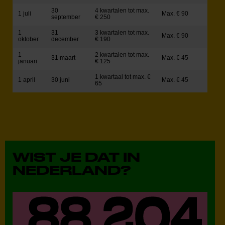
30
4 kwartalen tot max.
1 juli
Max. € 90
september
€ 250
1
31
3 kwartalen tot max.
Max. € 90
oktober
december
€ 190
1
2 kwartalen tot max.
31 maart
Max. € 45
januari
€ 125
1 kwartaal tot max. €
1 april
30 juni
Max. € 45
65
WIST JE DAT IN
NEDERLAND?