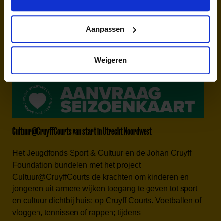
verkopen of anderszins ten gelde te maken. Misbruik
zal tot intrekking van de seizoenkaarten leiden.
Aanpassen
Meer informatie op de
website
van Stichting Laat ons
weer eens samen juichen.
Weigeren
Cultuur@CruyffCourts van start in Utrecht Noordwest
Het Jeugdfonds Sport & Cultuur en de Johan Cruyff
Foundation bundelen met het project
Cultuur@CruyffCourts de krachten om kinderen en
jongeren uit armere wijken toegang te geven tot sport
en cultuur dichtbij huis: op Cruyff Courts. Voetballen of
vloggen, tennissen of rappen; tijdens