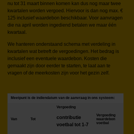
nu tot 31 maart binnen komen kan dus nog maar twee
kwartalen worden vergoed. Hiervoor is dan nog max. €
125 inclusief waardebon beschikbaar. Voor aanvragen
die na april worden ingediend betalen we maar één
kwartaal.
We hanteren onderstaand schema met verdeling in
kwartalen wat betreft de vergoedingen. Het bedrag is
inclusief een eventuele waardebon. Kosten die
gemaakt zijn door eerder te starten, te laat aan te
vragen of de meerkosten zijn voor het gezin zelf.
Meetpunt is de indiendatum van de aanvraag in ons systeem:
Vergoeding
Vergoeding
contributie
Van
Tot
waardebon
voetbal
voetbal tot 1-7