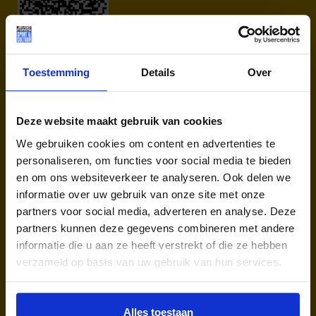
Toestemming
Details
Over
Voorwaarden:
– Uw kind(eren) maakt gebruik van het Jeugdfonds
Sport & Cultuur Groningen voor betaling van het
Deze website maakt gebruik van cookies
lidmaatschap van de sportvereniging.
We gebruiken cookies om content en advertenties te
– Uw kind is groot fan en supporter van FC Groningen
personaliseren, om functies voor social media te bieden
(anders heeft aanmelden geen zin!)
en om ons websiteverkeer te analyseren. Ook delen we
– U bent van plan het hele seizoen structureel de
informatie over uw gebruik van onze site met onze
wedstrijden met uw kind(eren) te bezoeken. Eventueel
partners voor social media, adverteren en analyse. Deze
vervoer, parkeren en consumpties zijn voor eigen
partners kunnen deze gegevens combineren met andere
rekening van het gezin.
informatie die u aan ze heeft verstrekt of die ze hebben
– Per gezin kan maar één ouder/verzorger een
verzameld op basis van uw gebruik van hun services.
seizoenkaart ontvangen.
– De seizoenkaarten zijn alleen geldig voor seizoen
2024-2025. Het is verboden deze kaarten door te
Alles toestaan