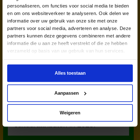
personaliseren, om functies voor social media te bieden
en om ons websiteverkeer te analyseren. Ook delen we
informatie over uw gebruik van onze site met onze
partners voor social media, adverteren en analyse. Deze
kinderen en jongeren werden in
partners kunnen deze gegevens combineren met andere
informatie die u aan ze heeft verstrekt of die ze hebben
2025 via ons lid van een
verzameld op basis van uw gebruik van hun services.
cultuurclub.
Alles toestaan
Aanpassen
Weigeren
uitgegeven sport- en
cultuurattributen in 2025.