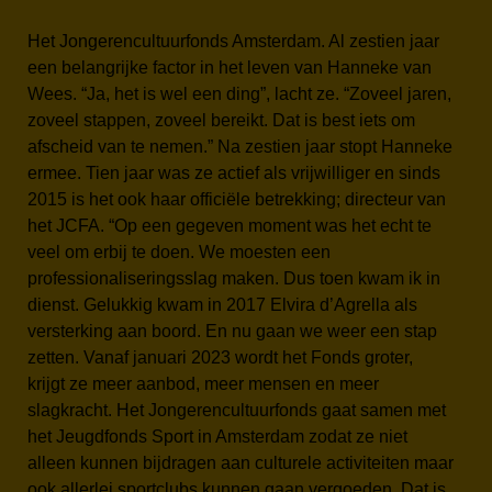
Het Jongerencultuurfonds Amsterdam. Al zestien jaar
een belangrijke factor in het leven van Hanneke van
Wees. “Ja, het is wel een ding”, lacht ze. “Zoveel jaren,
zoveel stappen, zoveel bereikt. Dat is best iets om
afscheid van te nemen.” Na zestien jaar stopt Hanneke
ermee. Tien jaar was ze actief als vrijwilliger en sinds
2015 is het ook haar officiële betrekking; directeur van
het JCFA. “Op een gegeven moment was het echt te
veel om erbij te doen. We moesten een
professionaliseringsslag maken. Dus toen kwam ik in
dienst. Gelukkig kwam in 2017 Elvira d’Agrella als
versterking aan boord. En nu gaan we weer een stap
zetten. Vanaf januari 2023 wordt het Fonds groter,
krijgt ze meer aanbod, meer mensen en meer
slagkracht. Het Jongerencultuurfonds gaat samen met
het Jeugdfonds Sport in Amsterdam zodat ze niet
alleen kunnen bijdragen aan culturele activiteiten maar
ook allerlei sportclubs kunnen gaan vergoeden. Dat is