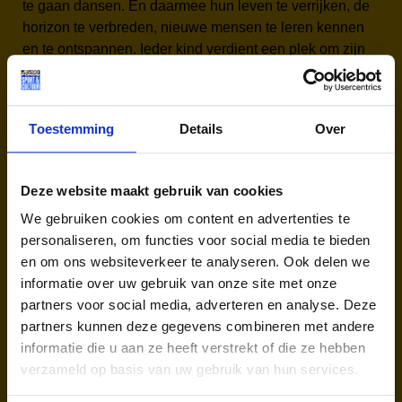
te gaan dansen. En daarmee hun leven te verrijken, de
horizon te verbreden, nieuwe mensen te leren kennen
en te ontspannen. Ieder kind verdient een plek om zijn
of haar talent te ontdekken.”
Google maps van cultuuraanbod
Toestemming
Details
Over
De cultuursector heeft te lijden gehad onder de
coronapandemie. “Die aardverschuiving zijn we nog
niet helemaal te boven. Ook de aanbieder, de kleine
Deze website maakt gebruik van cookies
zelfstandige die pianoles geeft in de huiskamer, moet
We gebruiken cookies om content en advertenties te
herstellen van de shock. Net als de gezinnen. Wij
personaliseren, om functies voor social media te bieden
hebben in die tijd ook een corona-loket gemaakt om
en om ons websiteverkeer te analyseren. Ook delen we
het iedereen makkelijker te maken. Er kwam toen
informatie over uw gebruik van onze site met onze
namelijk een nieuwe doelgroep; de mensen die door
partners voor social media, adverteren en analyse. Deze
de pandemie in problemen waren geraakt. Door de
partners kunnen deze gegevens combineren met andere
huidige inflatie en stijging van de energiekosten
informatie die u aan ze heeft verstrekt of die ze hebben
hebben we besloten onze doelgroep uit te breiden en
verzameld op basis van uw gebruik van hun services.
ook die ouders te helpen die momenteel hierdoor