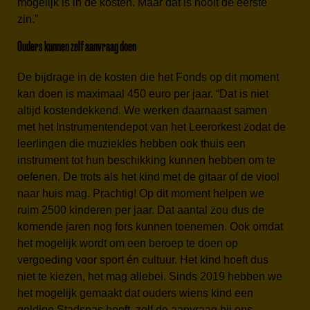
mogelijk is in de kosten. Maar dat is nooit de eerste
zin.”
Ouders kunnen zelf aanvraag doen
De bijdrage in de kosten die het Fonds op dit moment
kan doen is maximaal 450 euro per jaar. “Dat is niet
altijd kostendekkend. We werken daarnaast samen
met het Instrumentendepot van het Leerorkest zodat de
leerlingen die muziekles hebben ook thuis een
instrument tot hun beschikking kunnen hebben om te
oefenen. De trots als het kind met de gitaar of de viool
naar huis mag. Prachtig! Op dit moment helpen we
ruim 2500 kinderen per jaar. Dat aantal zou dus de
komende jaren nog fors kunnen toenemen. Ook omdat
het mogelijk wordt om een beroep te doen op
vergoeding voor sport én cultuur. Het kind hoeft dus
niet te kiezen, het mag allebei. Sinds 2019 hebben we
het mogelijk gemaakt dat ouders wiens kind een
geldige Stadspas heeft, zelf de aanvraag bij ons