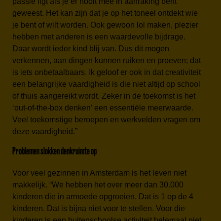
passie ligt als je er nooit mee in aanraking bent
geweest. Het kan zijn dat je op het toneel ontdekt wie
je bent of wilt worden. Ook gewoon lol maken, plezier
hebben met anderen is een waardevolle bijdrage.
Daar wordt ieder kind blij van. Dus dit mogen
verkennen, aan dingen kunnen ruiken en proeven; dat
is iets onbetaalbaars. Ik geloof er ook in dat creativiteit
een belangrijke vaardigheid is die niet altijd op school
of thuis aangereikt wordt. Zeker in de toekomst is het
‘out-of-the-box denken’ een essentiële meerwaarde.
Veel toekomstige beroepen en werkvelden vragen om
deze vaardigheid.”
Problemen slokken denkruimte op
Voor veel gezinnen in Amsterdam is het leven niet
makkelijk. “We hebben het over meer dan 30.000
kinderen die in armoede opgroeien. Dat is 1 op de 4
kinderen. Dat is bijna niet voor te stellen. Voor die
kinderen is een buitenschoolse activiteit helemaal niet