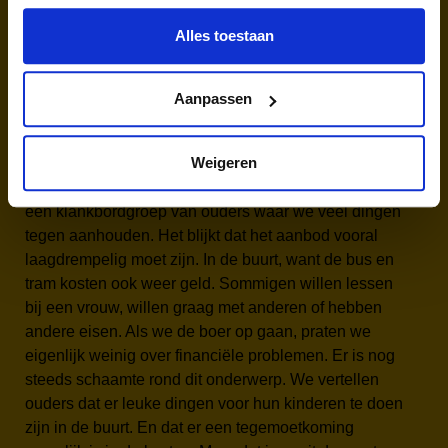
financieel krap zijn komen te zitten.
Alles toestaan
Ook maakten we de website Kunstvol waar alle
aanbieders waar wij mee samenwerken zich kunnen
presenteren. Met een verhaaltje, een filmpje. Met
Aanpassen
duidelijke informatie en prijzen. Ook kunnen ouders
dan direct zien wat wij kunnen bijdragen, en wat ze
Weigeren
dus zelf nog moeten betalen. Het is een soort Google-
maps van het cultuuraanbod. We hebben daarnaast
een klankbordgroep van ouders waar we veel dingen
tegen aanhouden. Het blijkt dat het aanbod vooral
laagdrempelig moet zijn. In de buurt, want de bus en
tram kosten ook weer geld. Sommigen willen lessen
bij een vrouw, willen graag met anderen of hebben
andere eisen. Als we de boer op gaan, praten we
eigenlijk weinig over financiële problemen. Er is nog
steeds schaamte rond dit onderwerp. We vertellen
ouders dat er leuke dingen voor hun kinderen te doen
zijn in de buurt. En dat er een tegemoetkoming