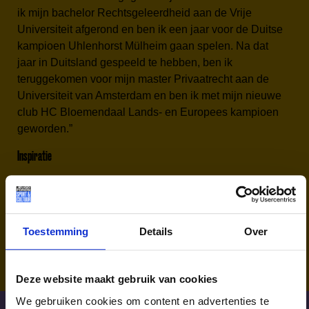
ik mijn bachelor Rechtsgeleerdheid aan de Vrije
Universiteit afgerond en ben ik een jaar voor de Duitse
kampioen Uhlenhorst Mülheim gaan spelen. Na dat
jaar in Duitsland gespeeld te hebben, ben ik
teruggekomen voor mijn master Privaatrecht aan de
Universiteit van Amsterdam en ben ik met mijn nieuwe
club HC Bloemendaal Lands- en Europees kampioen
geworden.”
Inspiratie
Er zijn genoeg voorbeelden van sporters die als kind
in een lastige situatie hebben gezeten maar toch
Olympisch goud hebben gehaald. Dream BIG. Zoals
Toestemming
Details
Over
Michael Phelps:
Deze website maakt gebruik van cookies
We gebruiken cookies om content en advertenties te