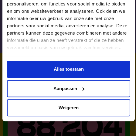
personaliseren, om functies voor social media te bieden
You can’t put a limit
en om ons websiteverkeer te analyseren. Ook delen we
on anything. The
informatie over uw gebruik van onze site met onze
more you dream
partners voor social media, adverteren en analyse. Deze
partners kunnen deze gegevens combineren met andere
the farther you get
informatie die u aan ze heeft verstrekt of die ze hebben
verzameld op basis van uw gebruik van hun services.
Alles toestaan
Volg Tom via Instagram:
@tomhiebendaal
WIST JE DAT IN
Aanpassen
NEDERLAND?
Weigeren