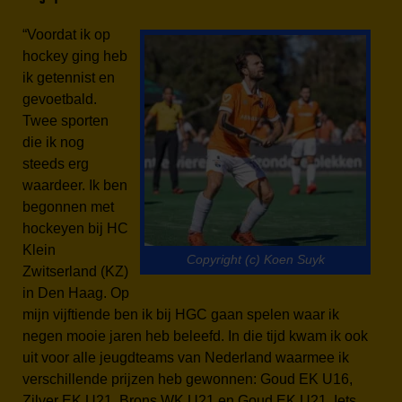
“Voordat ik op
hockey ging heb
ik getennist en
gevoetbald.
Twee sporten
die ik nog
steeds erg
waardeer. Ik ben
begonnen met
hockeyen bij HC
Klein
Copyright (c) Koen Suyk
Zwitserland (KZ)
in Den Haag. Op
mijn vijftiende ben ik bij HGC gaan spelen waar ik
negen mooie jaren heb beleefd. In die tijd kwam ik ook
uit voor alle jeugdteams van Nederland waarmee ik
verschillende prijzen heb gewonnen: Goud EK U16,
Zilver EK U21, Brons WK U21 en Goud EK U21. Iets