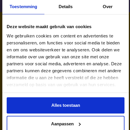
Toestemming
Details
Over
Deze website maakt gebruik van cookies
WIST JE DAT IN
We gebruiken cookies om content en advertenties te
NEDERLAND?
personaliseren, om functies voor social media te bieden
en om ons websiteverkeer te analyseren. Ook delen we
informatie over uw gebruik van onze site met onze
partners voor social media, adverteren en analyse. Deze
partners kunnen deze gegevens combineren met andere
informatie die u aan ze heeft verstrekt of die ze hebben
verzameld op basis van uw gebruik van hun services.
kinderen en jongeren werden in
2025 via ons lid van een club.
Alles toestaan
Aanpassen