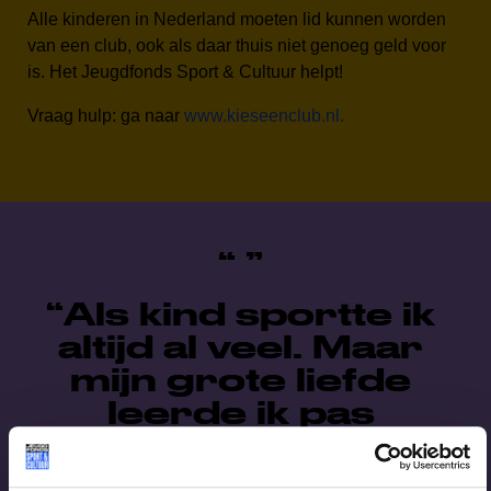
Alle kinderen in Nederland moeten lid kunnen worden
van een club, ook als daar thuis niet genoeg geld voor
is. Het Jeugdfonds Sport & Cultuur helpt!
Vraag hulp: ga naar
www.kieseenclub.nl.
Als kind sportte ik
altijd al veel. Maar
mijn grote liefde
leerde ik pas
kennen toen ik 14
was. De fiets.