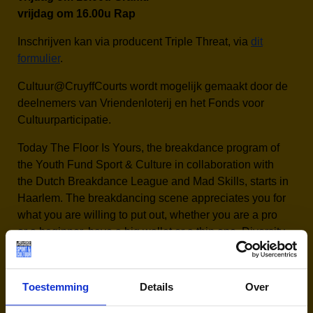
vrijdag om 16.00u Rap
Inschrijven kan via producent Triple Threat, via
dit
formulier
.
Cultuur@CruyffCourts wordt mogelijk gemaakt door de
deelnemers van Vriendenloterij en het Fonds voor
Cultuurparticipatie.
Today The Floor Is Yours, the breakdance program of
the Youth Fund Sport & Culture in collaboration with
the Dutch Breakdance League and Mad Skills, starts in
Haarlem. The breakdancing scene appreciates you for
what you are willing to put out, whether you are a pro
or a beginner, have a big wallet or a thin one. Diversity
is a given, you can be there. Under the guidance of
teacher Falko de Graaf, children will start today at
Triple ThreaT with 10 free lessons to learn moves
that
Toestemming
Details
Over
they will later take with them to the grand final: the