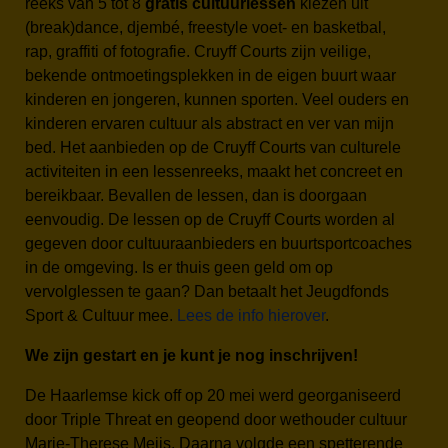
reeks van 5 tot 8
gratis cultuurlessen
kiezen uit
(break)dance, djembé, freestyle voet- en basketbal,
rap, graffiti of fotografie. Cruyff Courts zijn veilige,
bekende ontmoetingsplekken in de eigen buurt waar
kinderen en jongeren, kunnen sporten. Veel ouders en
kinderen ervaren cultuur als abstract en ver van mijn
bed. Het aanbieden op de Cruyff Courts van culturele
activiteiten in een lessenreeks, maakt het concreet en
bereikbaar. Bevallen de lessen, dan is doorgaan
eenvoudig. De lessen op de Cruyff Courts worden al
gegeven door cultuuraanbieders en buurtsportcoaches
in de omgeving. Is er thuis geen geld om op
vervolglessen te gaan? Dan betaalt het Jeugdfonds
Sport & Cultuur mee.
Lees de info hierover
.
We zijn gestart en je kunt je nog inschrijven!
De Haarlemse kick off op 20 mei werd georganiseerd
door Triple Threat en geopend door wethouder cultuur
Marie-Therese Meijs. Daarna volgde een spetterende