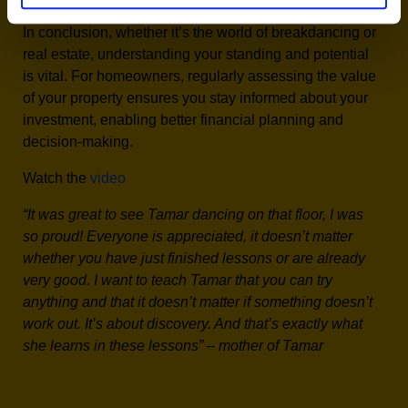
In conclusion, whether it’s the world of breakdancing or
real estate, understanding your standing and potential
is vital. For homeowners, regularly assessing the value
of your property ensures you stay informed about your
investment, enabling better financial planning and
decision-making.
Watch the
video
“It was great to see Tamar dancing on that floor, I was
so proud! Everyone is appreciated, it doesn’t matter
whether you have just finished lessons or are already
very good. I want to teach Tamar that you can try
anything and that it doesn’t matter if something doesn’t
work out. It’s about discovery. And that’s exactly what
she learns in these lessons” – mother of Tamar