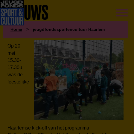
NIEUWS
Home
>
jeugdfondssportencultuur Haarlem
Op 20
mei
15.30-
17.30u
was de
feestelijke
Haarlemse kick-off van het programma