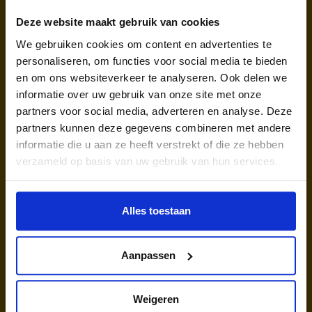
national City vs City Battle. They can then take
lessons, possibly supported by the Youth Fund.
Deze website maakt gebruik van cookies
We gebruiken cookies om content en advertenties te
Now, shifting our focus to real estate, a parallel can be
personaliseren, om functies voor social media te bieden
drawn regarding the importance of inclusivity and
en om ons websiteverkeer te analyseren. Ook delen we
community. Whether you are a seasoned homeowner
informatie over uw gebruik van onze site met onze
or a first-time buyer, understanding the value of your
partners voor social media, adverteren en analyse. Deze
property is crucial. The query, “
do you ask how much is
partners kunnen deze gegevens combineren met andere
my house worth
,” is pertinent to anyone navigating the
informatie die u aan ze heeft verstrekt of die ze hebben
housing market.
verzameld op basis van uw gebruik van hun services.
Determining the value of your home involves a
multifaceted approach. Key factors include the
location, size, condition, and recent sales of
Alles toestaan
comparable properties in the area. Employing a
professional real estate appraiser or utilizing online
Aanpassen
valuation tools can provide an accurate estimate.
However, local market trends, economic conditions,
and specific neighborhood developments also play
Weigeren
significant roles in influencing property values.