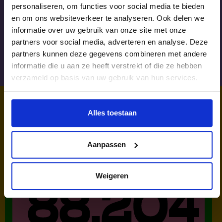
personaliseren, om functies voor social media te bieden
You can’t put a limit
en om ons websiteverkeer te analyseren. Ook delen we
on anything. The
informatie over uw gebruik van onze site met onze
more you dream
partners voor social media, adverteren en analyse. Deze
partners kunnen deze gegevens combineren met andere
the farther you get
informatie die u aan ze heeft verstrekt of die ze hebben
verzameld op basis van uw gebruik van hun services.
Alles toestaan
Volg Tom via Instagram:
@tomhiebendaal
WIST JE DAT IN
Aanpassen
NEDERLAND?
Weigeren