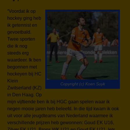
“Voordat ik op
hockey ging heb
ik getennist en
gevoetbald.
Twee sporten
die ik nog
steeds erg
waardeer. Ik ben
begonnen met
hockeyen bij HC
Klein
Copyright (c) Koen Suyk
Zwitserland (KZ)
in Den Haag. Op
mijn vijftiende ben ik bij HGC gaan spelen waar ik
negen mooie jaren heb beleefd. In die tijd kwam ik ook
uit voor alle jeugdteams van Nederland waarmee ik
verschillende prijzen heb gewonnen: Goud EK U16,
Zilver EK U21, Brons WK U21 en Goud EK U21. Iets