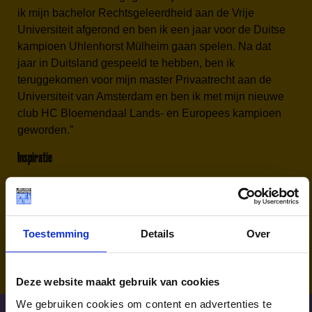
ik mijn bachelor Rechtsgeleerdheid aan de Vrije
Universiteit afgerond en ben ik een jaar voor de Duitse
kampioen Uhlenhorst Mülheim gaan spelen. Na dat
jaar in Duitsland gespeeld te hebben, ben ik
teruggekomen voor mijn master Privaatrecht aan de
Universiteit van Amsterdam en ben ik met mijn nieuwe
club HC Bloemendaal Lands- en Europees kampioen
geworden.”
Inspiratie
Er zijn genoeg voorbeelden van sporters die als kind
in een lastige situatie hebben gezeten maar toch
Olympisch goud hebben gehaald. Dream BIG. Zoals
Toestemming
Details
Over
Michael Phelps:
Deze website maakt gebruik van cookies
We gebruiken cookies om content en advertenties te