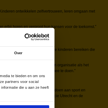
. Kinderen ontwikkelen zelfvertrouwen, leren omgaan met
an erbij horen en vergroot hun kansen voor de toekomst.”
eeds blijven nadenken over hoe we kinderen bereiken die
Over
. “In een ideale wereld zou een organisatie als het
n. Elk kind verdient de kans om mee te doen.”
 media te bieden en om ons
ze partners voor social
nformatie die u aan ze heeft
inderen de kans te geven mee te doen aan sport en
Judith, coördinator in de provincie Utrecht en de