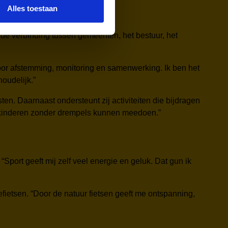
Alles toestaan
oor de verbinding tussen gemeenten, het bestuur, het
 voor afstemming, monitoring en samenwerking. Ik ben het
oudelijk.”
en. Daarnaast ondersteunt zij activiteiten die bijdragen
t kinderen zonder drempels kunnen meedoen.”
Sport geeft mij zelf veel energie en geluk. Dat gun ik
fietsen. “Door de natuur fietsen geeft me ontspanning,