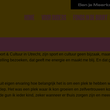
Ben je Meerkr
HOME
VOOR OUDERS
FONDS IN DE BUURT
rt & Cultuur in Utrecht, zijn sport en cultuur geen bijzaak, ma
elling bezoeken, dat geeft me energie en maakt me blij. En dat g
 uit eigen ervaring hoe belangrijk het is om een plek te hebben w
klep. Het was een plek waar ik kon groeien en zelfvertrouwen k
de gun ik ieder kind, zeker wanneer er thuis zorgen zijn en mee