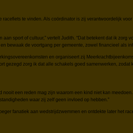
de racefiets te vinden. Als coördinator is zij verantwoordelijk v
aan sport of cultuur,” vertelt Judith. “Dat betekent dat ik zorg
en bewaak de voortgang per gemeente, zowel financieel als inh
werkingsovereenkomsten en organiseert zij Meerkrachtbijeenkomst
Kort gezegd zorg ik dat alle schakels goed samenwerken, zoda
eld nooit een reden mag zijn waarom een kind niet kan meedoen. “
standigheden waar zij zelf geen invloed op hebben.”
roeger fanatiek aan wedstrijdzwemmen en ontdekte later het race