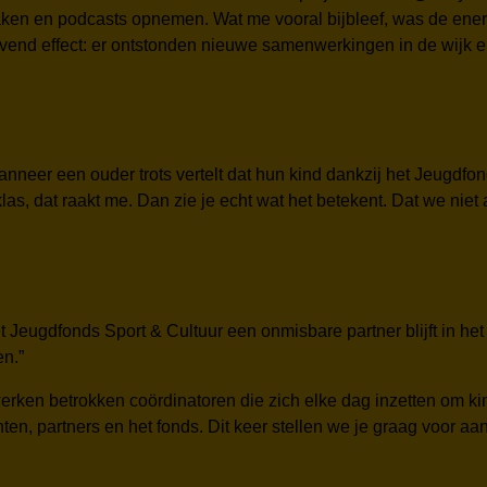
en en podcasts opnemen. Wat me vooral bijbleef, was de energ
lijvend effect: er ontstonden nieuwe samenwerkingen in de wijk
neer een ouder trots vertelt dat hun kind dankzij het Jeugdfond
klas, dat raakt me. Dan zie je echt wat het betekent. Dat we ni
 Jeugdfonds Sport & Cultuur een onmisbare partner blijft in he
en.”
rken betrokken coördinatoren die zich elke dag inzetten om k
n, partners en het fonds. Dit keer stellen we je graag voor aan 