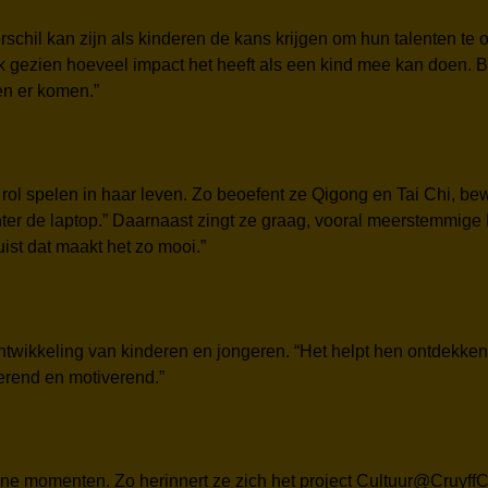
verschil kan zijn als kinderen de kans krijgen om hun talenten te
ik gezien hoeveel impact het heeft als een kind mee kan doen. 
en er komen.”
jke rol spelen in haar leven. Zo beoefent ze Qigong en Tai Chi,
chter de laptop.” Daarnaast zingt ze graag, vooral meerstemmi
juist dat maakt het zo mooi.”
ntwikkeling van kinderen en jongeren. “Het helpt hen ontdekken
erend en motiverend.”
eine momenten. Zo herinnert ze zich het project Cultuur@Cruyff