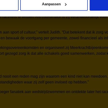
Aanpassen
de racefiets te vinden. Als coördinator is zij verantwoordelijk v
aan sport of cultuur,” vertelt Judith. “Dat betekent dat ik zorg
en bewaak de voortgang per gemeente, zowel financieel als inh
werkingsovereenkomsten en organiseert zij Meerkrachtbijeenkomst
Kort gezegd zorg ik dat alle schakels goed samenwerken, zoda
eld nooit een reden mag zijn waarom een kind niet kan meedoen. “
standigheden waar zij zelf geen invloed op hebben.”
roeger fanatiek aan wedstrijdzwemmen en ontdekte later het race