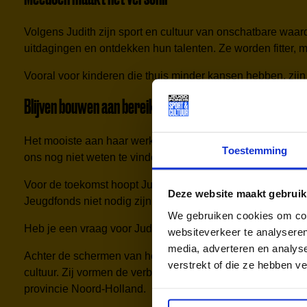
Volgens Judith zijn sport en cultuur van onschatbare waar
uitdagingen en ontdekken hun talenten. Ze worden fitter,
Vooral voor kinderen die thuis minder kansen hebben, zijn
Blijven bouwen aan bereik
Het mooiste aan haar werk? “Dat ik echt iets kan beteken
Toestemming
ons nog niet weten te vinden.”
Voor de toekomst hoopt Judith dat nog meer kinderen bere
Deze website maakt gebruik
Jeugdfonds niet nodig zijn. Maar zolang dat niet zo is, bl
We gebruiken cookies om cont
Heb je een vraag voor Judith? Dan kun je haar mailen via
websiteverkeer te analyseren
media, adverteren en analys
Achter de schermen van het Jeugdfonds Sport & Cultuur we
verstrekt of die ze hebben v
cultuur. Zij vormen de verbindende schakel tussen gemeente
provincie Noord-Holland.