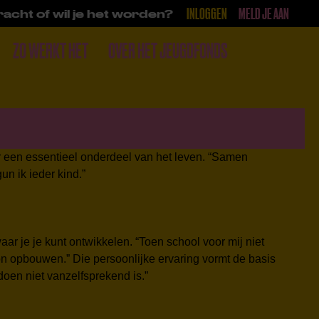
INLOGGEN
MELD JE AAN
acht of wil je het worden?
ZO WERKT HET
OVER HET JEUGDFONDS
DONEER
ar een essentieel onderdeel van het leven. “Samen
un ik ieder kind.”
aar je je kunt ontwikkelen. “Toen school voor mij niet
on opbouwen.” Die persoonlijke ervaring vormt de basis
doen niet vanzelfsprekend is.”