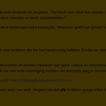
de voor kinderen en jongeren. “Het biedt veel meer dan plezier
 maken vrienden en leren samenwerken.”
 deze ervaringen extra belangrijk. “Meedoen geeft een gevoel v
en voor kinderen die het het hardst nodig hebben. En dat we st
ikt worden en kunnen meedoen aan sport, cultuur en zwemlessen
ijf ik me met volle overtuiging inzetten om drempels weg te neme
:
judith.utrecht@jeugdfondssportencultuur.nl
oen weer van start. Vergeet niet dat
alle
kinderen graag willen me