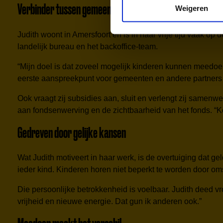
Verbinder tussen gemeenten en fonds
Weigeren
Judith woont in Amersfoort en is in haar vrije tijd vaak op 
landelijk bureau en het backoffice-team.
“Mijn doel is dat zoveel mogelijk kinderen kunnen meedoen 
eerste aanspreekpunt voor gemeenten en andere partners 
Ook vraagt zij subsidies aan, sluit en verlengt zij samen
aan fondsenwerving en de zichtbaarheid van het fonds. “
Gedreven door gelijke kansen
Wat Judith motiveert in haar werk, is de overtuiging dat g
ieder kind. Kinderen horen niet beperkt te worden door om
Die persoonlijke betrokkenheid is voelbaar. Judith deed v
vrijheid en nieuwe energie. Dat gun ik anderen ook.”