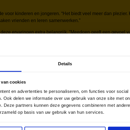
de voor kinderen en jongeren. “Het biedt veel meer dan plezier
 maken vrienden en leren samenwerken.”
 deze ervaringen extra belangrijk. “Meedoen geeft een gevoel v
en voor kinderen die het het hardst nodig hebben. En dat we st
Details
ikt worden en kunnen meedoen aan sport, cultuur en zwemlessen
 van cookies
ijf ik me met volle overtuiging inzetten om drempels weg te neme
ent en advertenties te personaliseren, om functies voor social
:
judith.noordholland@jeugdfondssportencultuur.nl
. Ook delen we informatie over uw gebruik van onze site met on
e. Deze partners kunnen deze gegevens combineren met andere i
rken betrokken coördinatoren die zich elke dag inzetten om k
erzameld op basis van uw gebruik van hun services.
n, partners en het fonds. Dit keer stellen we je graag voor aan 