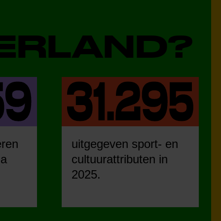
DERLAND?
eren
uitgegeven sport- en
ia
cultuurattributen in
2025.