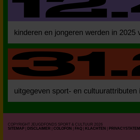
kinderen en jongeren werden in 2025 vi
uitgegeven sport- en cultuurattributen 
COPYRIGHT JEUGDFONDS SPORT & CULTUUR 2026
SITEMAP
|
DISCLAIMER
|
COLOFON
|
FAQ
|
KLACHTEN
|
PRIVACYSTATE