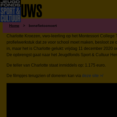
NIEUWS
Home
>
benefietconcert
Charlotte Kroezen, vwo-leerling op het Montessori College T
profielwerkstuk dat ze voor school moet maken, besloot ze o
in, maar het is Charlotte gelukt: vrijdag 11 december 2020
De opbrengst gaat naar het Jeugdfonds Sport & Cultuur Hen
De teller van Charlotte staat inmiddels op: 1.175 euro.
De filmpjes terugzien of doneren kan via
deze site >/