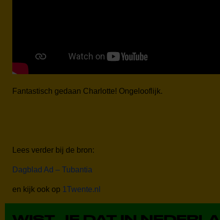
Fantastisch gedaan Charlotte! Ongelooflijk.
Lees verder bij de bron:
Dagblad Ad – Tubantia
en kijk ook op
1Twente.nl
WIST JE DAT IN NEDERL