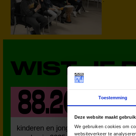
.
WIST JE 
Toestemming
Deze website maakt gebruik
We gebruiken cookies om cont
kinderen en jongeren
kinde
websiteverkeer te analyseren