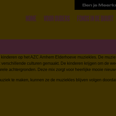
Ben je Meerkr
HOME
VOOR OUDERS
FONDS IN DE BUURT
n kinderen op het AZC Arnhem Elderhoeve muziekles. De muziek
uit verschillende culturen gemaakt. De kinderen krijgen om d
rele achtergronden. Deze mix zorgt voor heerlijke mooie nieuw
ziek te maken, kunnen ze de muziekles blijven volgen doordat 