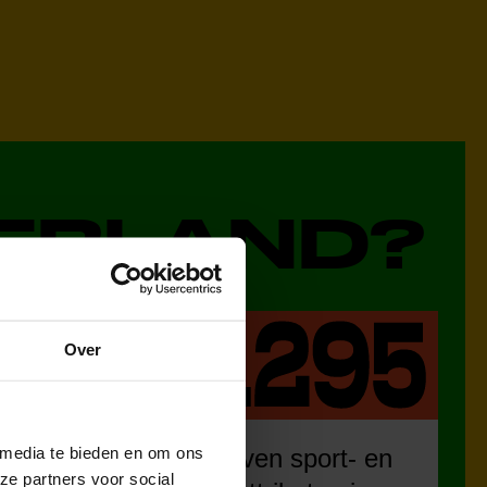
DERLAND?
Over
 media te bieden en om ons
eren
uitgegeven sport- en
ze partners voor social