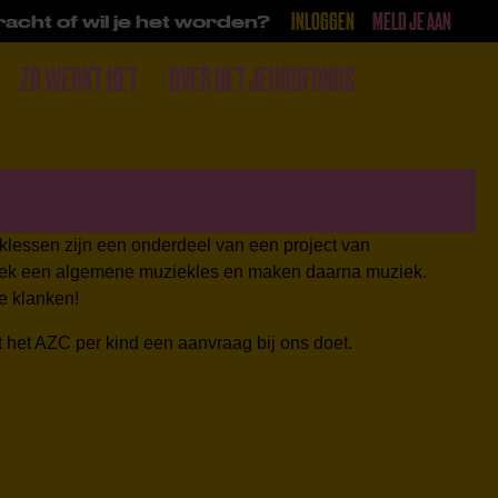
INLOGGEN
MELD JE AAN
acht of wil je het worden?
ZO WERKT HET
OVER HET JEUGDFONDS
DONEER
lessen zijn een onderdeel van een project van
e week een algemene muziekles en maken daarna muziek.
e klanken!
het AZC per kind een aanvraag bij ons doet.