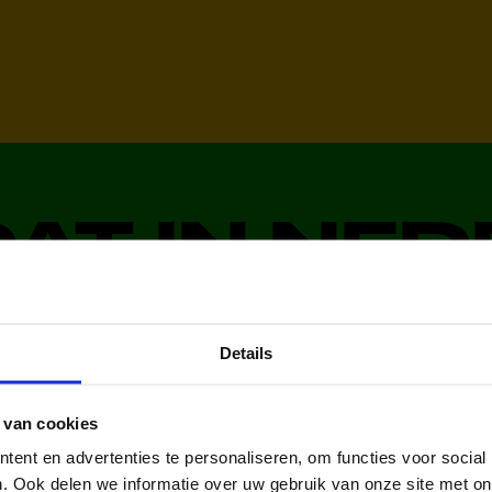
DAT IN NE
Details
 van cookies
ent en advertenties te personaliseren, om functies voor social
ren en jongeren
kinderen en jong
. Ook delen we informatie over uw gebruik van onze site met on