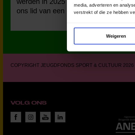
werden in 2025 via
werde
media, adverteren en analys
ons lid van een club.
ons li
verstrekt of die ze hebben v
sportc
Weigeren
COPYRIGHT JEUGDFONDS SPORT & CULTUUR 2026
VOLG ONS