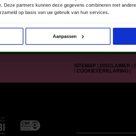
n in 2025 via
werden in 2025 v
e. Deze partners kunnen deze gegevens combineren met andere i
d van een
ons lid van een
erzameld op basis van uw gebruik van hun services.
lub.
cultuurclub.
Aanpassen
SITEMAP
|
DISCLAIMER
|
|
COOKIEVERKLARING
|