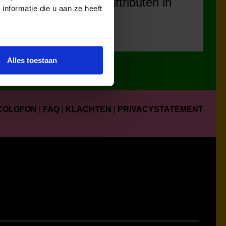
ia
cultuurattributen in
nformatie die u aan ze heeft
2025.
Alles toestaan
COLOFON
|
FAQ
|
KLACHTEN
|
PRIVACYSTATEMENT