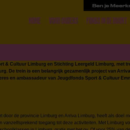
Ben je Meerkr
HOME
VOOR OUDERS
FONDS IN DE BUURT
rt & Cultuur Limburg en Stichting Leergeld Limburg, met t
rg. De trein is een belangrijk gezamenlijk project van Arri
ngeres en ambassadeur van Jeugdfonds Sport & Cultuur Em
art door de provincie Limburg en Arriva Limburg, heeft als doel
n vanzelfsprekend toegang tot deze activiteiten. Met Limburg v
hoolklassen in Limburg, gratis met het ov. Of voor 25% van de 