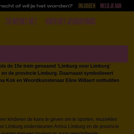
INLOGGEN
MELD JE AAN
acht of wil je het worden?
ZO WERKT HET
OVER HET JEUGDFONDS
DONEER
rots de 15e trein genaamd ‘Limburg voor Limburg’
va en de provincie Limburg. Daarnaast symboliseert
ma Kok en Woordkunstenaar Eline Willaert onthulden
 meer kinderen de kans te geven om te sporten, muziekles
oor Limburg ondersteunen Arriva Limburg en de provincie
kosten met een touringcar, naar verschillende