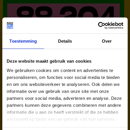
Toestemming
Details
Over
kinderen en jongeren werden in
2025 via ons lid van een club.
Deze website maakt gebruik van cookies
We gebruiken cookies om content en advertenties te
personaliseren, om functies voor social media te bieden
en om ons websiteverkeer te analyseren. Ook delen we
informatie over uw gebruik van onze site met onze
partners voor social media, adverteren en analyse. Deze
kinderen en jongeren werden in
partners kunnen deze gegevens combineren met andere
informatie die u aan ze heeft verstrekt of die ze hebben
2025 via ons lid van een
verzameld op basis van uw gebruik van hun services.
sportclub.