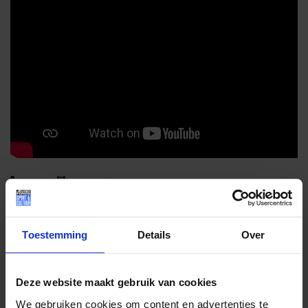
Gewoon mogelijk.
Vrienden maken op de club? Of nieuwe moves leren?
Gewoon mogelijk.
Toestemming
Details
Over
Wij betalen de club als je niet genoeg geld hebt. We
helpen ook als er spullen nodig zijn zoals sportkleding of
Deze website maakt gebruik van cookies
dansschoenen.
We gebruiken cookies om content en advertenties te