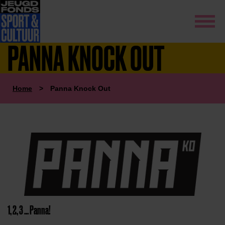
PANNA KNOCK OUT
Home
>
Panna Knock Out
1, 2, 3 … Panna!