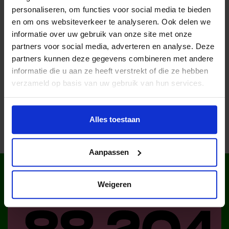
Ga naar
www.kieseenclub.nl
en doe de check.
personaliseren, om functies voor social media te bieden
en om ons websiteverkeer te analyseren. Ook delen we
Een kind helpen?
informatie over uw gebruik van onze site met onze
partners voor social media, adverteren en analyse. Deze
Ben je zelf professioneel betrokken bij een kind of jongere
partners kunnen deze gegevens combineren met andere
en wil je graag helpen? Meld je dan aan als
Meerkracht
informatie die u aan ze heeft verstrekt of die ze hebben
voor het Jeugdfonds
.
verzameld op basis van uw gebruik van hun services.
Alles toestaan
Aanpassen
WIST JE DAT IN
NEDERLAND?
Weigeren