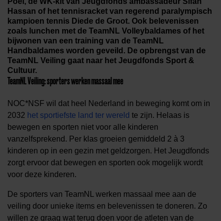
Poel, de WK-kit van Jeugdfonds ambassadeur Sifan
Hassan of het tennisracket van regerend paralympisch
kampioen tennis Diede de Groot. Ook belevenissen
zoals lunchen met de TeamNL Volleybaldames of het
bijwonen van een training van de TeamNL
Handbaldames worden geveild. De opbrengst van de
TeamNL Veiling gaat naar het Jeugdfonds Sport &
Cultuur.
TeamNL Veiling: sporters werken massaal mee
NOC*NSF wil dat heel Nederland in beweging komt om in
2032
het sportiefste land ter wereld
te zijn. Helaas is
bewegen en sporten niet voor alle kinderen
vanzelfsprekend. Per klas groeien gemiddeld 2 à 3
kinderen op in een gezin met geldzorgen. Het Jeugdfonds
zorgt ervoor dat bewegen en sporten ook mogelijk wordt
voor deze kinderen.
De sporters van TeamNL werken massaal mee aan de
veiling door unieke items en belevenissen te doneren. Zo
willen ze graag wat terug doen voor de atleten van de