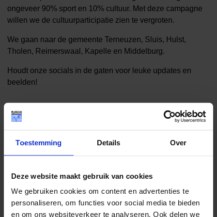
ongeveer 90% sport en 10% cultuur. Met deze campagne
willen we de cultuurparticipatie zien te vergroten.
We gaan naar de gemeente Terneuzen, Sluis, Hulst,
Tholen, Reimerswaal, Kapelle en Middelburg.
Houdt onze socials in de gaten voor leuke updates en
beelden!
Toestemming
Details
Over
Deze website maakt gebruik van cookies
We gebruiken cookies om content en advertenties te
personaliseren, om functies voor social media te bieden
Lees meer nieuws
en om ons websiteverkeer te analyseren. Ook delen we