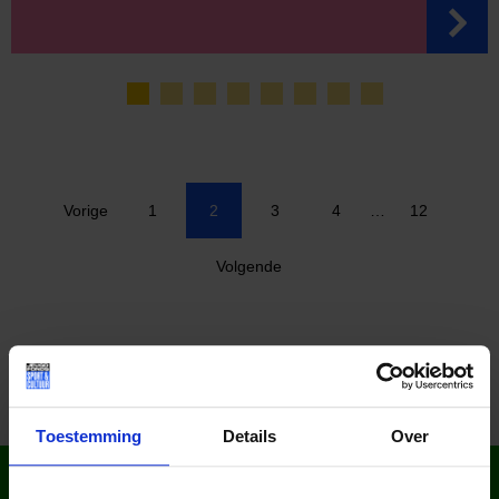
Vorige
1
2
3
4
…
12
Volgende
Toestemming
Details
Over
WIST JE DAT IN