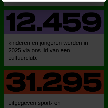
kinderen en jongeren werden in
2025 via ons lid van een
cultuurclub.
uitgegeven sport- en