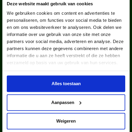
NEDERLAND?
Deze website maakt gebruik van cookies
We gebruiken cookies om content en advertenties te
personaliseren, om functies voor social media te bieden
en om ons websiteverkeer te analyseren. Ook delen we
informatie over uw gebruik van onze site met onze
partners voor social media, adverteren en analyse. Deze
partners kunnen deze gegevens combineren met andere
kinderen en jongeren werden in
informatie die u aan ze heeft verstrekt of die ze hebben
verzameld op basis van uw gebruik van hun services.
2025 via ons lid van een club.
Alles toestaan
Aanpassen
kinderen en jongeren werden in
Weigeren
2025 via ons lid van een sportclub.