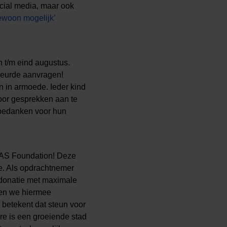
cial media, maar ook
ewoon mogelijk’
 t/m eind augustus.
ekeurde aanvragen!
 in armoede. Ieder kind
door gesprekken aan te
r bedanken voor hun
AFAS Foundation! Deze
e. Als opdrachtnemer
 donatie met maximale
nnen we hiermee
r betekent dat steun voor
re is een groeiende stad