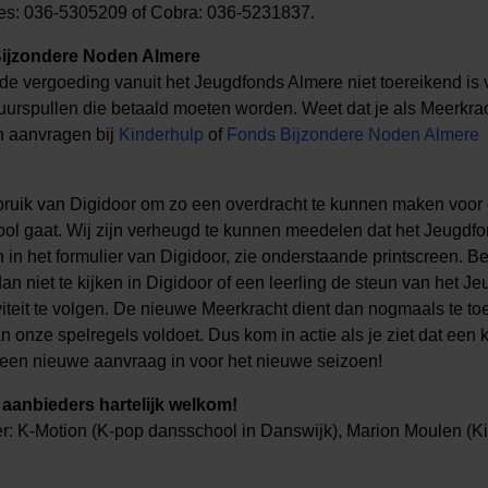
es: 036-5305209 of Cobra: 036-5231837.
Bijzondere Noden Almere
de vergoeding vanuit het Jeugdfonds Almere niet toereikend is v
ultuurspullen die betaald moeten worden. Weet dat je als Meerkra
n aanvragen bij
Kinderhulp
of
Fonds Bijzondere Noden Almere
uik van Digidoor om zo een overdracht te kunnen maken voor e
ol gaat. Wij zijn verheugd te kunnen meedelen dat het Jeugdfo
n het formulier van Digidoor, zie onderstaande printscreen. Be
an niet te kijken in Digidoor of een leerling de steun van het 
iviteit te volgen. De nieuwe Meerkracht dient dan nogmaals te toe
an onze spelregels voldoet. Dus kom in actie als je ziet dat een
 een nieuwe aanvraag in voor het nieuwe seizoen!
 aanbieders hartelijk welkom!
: K-Motion (K-pop dansschool in Danswijk), Marion Moulen (Kin