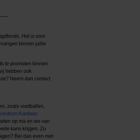
—-
gdfonds. Het is voor
ervangen binnen jullie
ds te promoten binnen
wij hebben ook
resse? Neem dan contact
en, zoals voetballen,
tcentrum Kardoes
arten op ma en wo van
ede kans krijgen. Zo
vragen? Bel dan even met