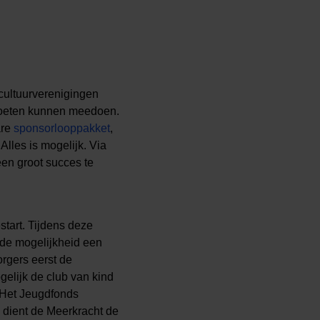
cultuurverenigingen
 moeten kunnen meedoen.
are
sponsorlooppakket
,
Alles is mogelijk. Via
en groot succes te
tart. Tijdens deze
 de mogelijkheid een
rgers eerst de
elijk de club van kind
 Het Jeugdfonds
 dient de Meerkracht de