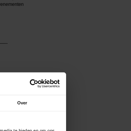
 evenementen
—-
jk (Clarence
erpers te zetten? Mail
Over
:00 bij buurtcentrum de
voor de Nationale
 media te bieden en om ons