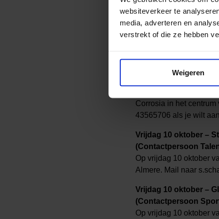
websiteverkeer te analyseren
Week tegen Armoede vo
media, adverteren en analys
In de Week tegen Armoe
verstrekt of die ze hebben v
Buiten. Bepaal waar jij 
Woensdag 8 oktober – 
Weigeren
(Contactpersoon Talent
Op woensdag 8 oktober 
Corrosia in het centrum
43565706 als je wilt aan
Vrijdag 10 oktober – 
(Contactpersoon Talen
Op vrijdag 10 oktober v
Almere. Mail naar s.scha
Vrijdag 10 oktober – G
(Contactpersoon Sport
Op vrijdag 10 oktober v