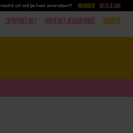
INLOGGEN
MELD JE AAN
acht of wil je het worden?
ZO WERKT HET
OVER HET JEUGDFONDS
DONEER