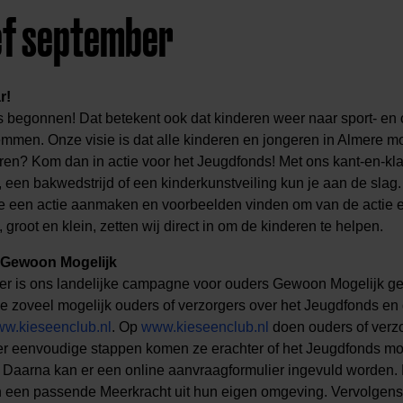
ef september
r!
s begonnen! Dat betekent ook dat kinderen weer naar sport- en 
emmen. Onze visie is dat alle kinderen en jongeren in Almere
iseren? Kom dan in actie voor het Jeugdfonds! Met ons kant-en-kl
 een bakwedstrijd of een kinderkunstveiling kun je aan de slag. 
e een actie aanmaken en voorbeelden vinden om van de actie e
root en klein, zetten wij direct in om de kinderen te helpen.
 Gewoon Mogelijk
 is ons landelijke campagne voor ouders Gewoon Mogelijk ges
 zoveel mogelijk ouders of verzorgers over het Jeugdfonds en
w.kieseenclub.nl
. Op
www.kieseenclub.nl
doen ouders of verzo
er eenvoudige stappen komen ze erachter of het Jeugdfonds mog
. Daarna kan er een online aanvraagformulier ingevuld worden.
in een passende Meerkracht uit hun eigen omgeving. Vervolgens