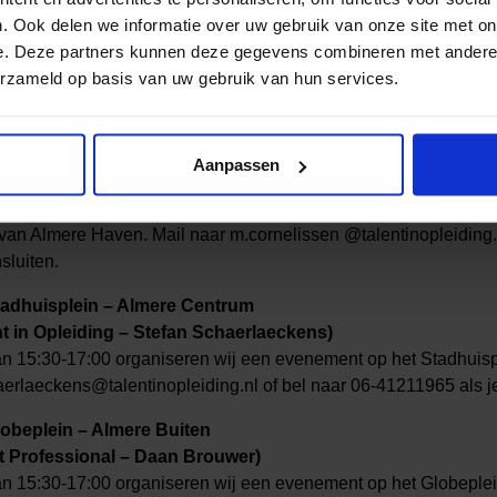
. Ook delen we informatie over uw gebruik van onze site met on
or aanbieders (6 t/m 10 oktober)
e. Deze partners kunnen deze gegevens combineren met andere i
de organiseren wij drie evenementen in Almere Centrum, Alm
erzameld op basis van uw gebruik van hun services.
wilt aanhaken!
Marktplein voor buurtcentrum Corrosia – Almere Haven
Aanpassen
 in Opleiding – Martin Cornelissen)
van 14:30 – 16:00 organiseren wij een evenement op het Markt
 van Almere Haven. Mail naar m.cornelissen @talentinopleiding.n
sluiten.
Stadhuisplein – Almere Centrum
t in Opleiding – Stefan Schaerlaeckens)
an 15:30-17:00 organiseren wij een evenement op het Stadhuisp
erlaeckens@talentinopleiding.nl of bel naar 06-41211965 als je
lobeplein – Almere Buiten
 Professional – Daan Brouwer)
an 15:30-17:00 organiseren wij een evenement op het Globeplei