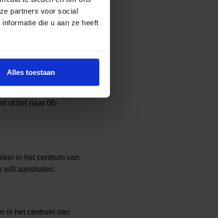
ze partners voor social
nformatie die u aan ze heeft
ere Haven en Almere
Alles toestaan
plein voor buurtcentrum
l of bel naar 06-
lein in het centrum van
 wilt aansluiten.
n in het centrum van