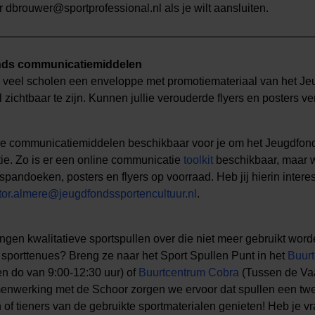
 dbrouwer@sportprofessional.nl als je wilt aansluiten.
—————————————————————————————
nds communicatiemiddelen
veel scholen een enveloppe met promotiemateriaal van het Jeu
 zichtbaar te zijn. Kunnen jullie verouderde flyers en posters v
de communicatiemiddelen beschikbaar voor je om het Jeugdfon
tie. Zo is er een online communicatie
toolkit
beschikbaar, maar 
 spandoeken, posters en flyers op voorraad. Heb jij hierin inte
tor.almere@jeugdfondssportencultuur.nl
.
lingen kwalitatieve sportspullen over die niet meer gebruikt word
f sporttenues? Breng ze naar het Sport Spullen Punt in het
Buur
en do van 9:00-12:30 uur) of
Buurtcentrum Cobra
(Tussen de Va
menwerking met de Schoor zorgen we ervoor dat spullen een twe
of tieners van de gebruikte sportmaterialen genieten! Heb je 