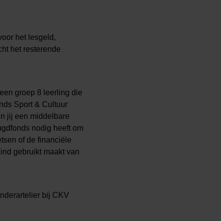
oor het lesgeld,
cht het resterende
en groep 8 leerling die
nds Sport & Cultuur
n jij een middelbare
Jeugdfonds nodig heeft om
tsen of de financiële
 kind gebruikt maakt van
derartelier bij CKV