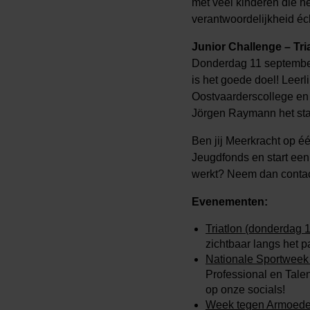
met veel kinderen die h
verantwoordelijkheid éc
Junior Challenge – Tri
Donderdag 11 september 
is het goede doel! Leer
Oostvaarderscollege en
Jörgen Raymann het star
Ben jij Meerkracht op é
Jeugdfonds en start een
werkt? Neem dan conta
Evenementen:
Triatlon (donderdag 
zichtbaar langs het
Nationale Sportweek 
Professional en Talen
op onze socials!
Week tegen Armoede (