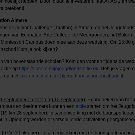
et moeilijk hebben. Door lokaal te investeren, laat AFAS zien w
ht betekent!
atlon Almere
is de Junior Challenge (Triatlon) in Almere en het Jeugdfonds
lingen van Echnaton, Arte College, de Meergronden, het Baken,
 Montessori Campus doen mee aan deze wedstrijd. Om 15:00 
tschot! Kom je ook kijken?
én van bovenstaande scholen? Kom dan voor en tijdens de wedstr
 actie op
https://almere.mijnjeugdfondsactie.nl/
. Heb je vragen o
ct op met
coordinator.almere@jeugdfondssportencultuur.nl
.
11 september en zaterdag 13 september):
Spandoeken van het J
 parcours en deelnemers kunnen een
actie
starten om het Jeugdf
(19 t/m 28 september):
in samenwerking met de buurtsportcoac
t in Opleiding worden er verschillende activiteiten georganiseer
6 t/m 10 oktober):
in samenwerking met de buurtsportcoaches 