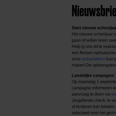
Nieuwsbri
Start nieuwe schooljaa
Het nieuwe schooljaar i
gaan of willen leren zw
Help jij ons dit te real
een flessen ophaalactie,
onze
actieplatform
kun j
maken! De opbrengsten, g
Landelijke campagne:
Op maandag 1 september
campagne informeren we
aanvraag te doen via
ww
Jeugdfonds check. In vi
of kinderen kan betalen
selecteert voor het gez