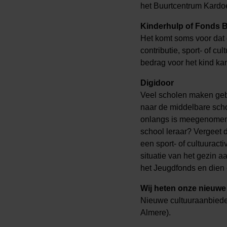
het Buurtcentrum Kardo
Kinderhulp of Fonds 
Het komt soms voor dat 
contributie, sport- of c
bedrag voor het kind ka
Digidoor
Veel scholen maken gebr
naar de middelbare scho
onlangs is meegenomen i
school leraar? Vergeet d
een sport- of cultuuract
situatie van het gezin a
het Jeugdfonds en dien
Wij heten onze nieuwe
Nieuwe cultuuraanbieder
Almere).