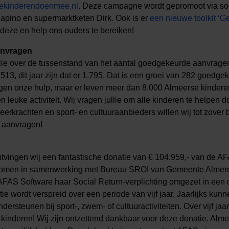
ekinderendoenmee.nl
. Deze campagne wordt gepromoot via so
capino en supermarktketen Dirk. Ook is er
een nieuwe toolkit ‘G
deze en help ons ouders te bereiken!
anvragen
llie over de tussenstand van het aantal goedgekeurde aanvragen
1.513, dit jaar zijn dat er 1.795. Dat is een groei van 282 goedg
gen onze hulp, maar er leven meer dan 8.000 Almeerse kinderen
 leuke activiteit. Wij vragen jullie om alle kinderen te helpen 
eerkrachten en sport- en cultuuraanbieders willen wij tot zove
r aanvragen!
!
tvingen wij een fantastische donatie van € 104.959,- van de 
gekomen in samenwerking met Bureau SROI van Gemeente Almer
AFAS Software haar Social Return-verplichting omgezet in een
ie wordt verspreid over een periode van vijf jaar. Jaarlijks ku
ersteunen bij sport-, zwem- of cultuuractiviteiten. Over vijf jaa
inderen! Wij zijn ontzettend dankbaar voor deze donatie. Alme