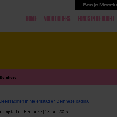
Ben je Meerkr
HOME
VOOR OUDERS
FONDS IN DE BUURT
 Bernheze
eerkrachten in Meierijstad en Bernheze pagina
ierijstad en Bernheze | 18 juni 2025