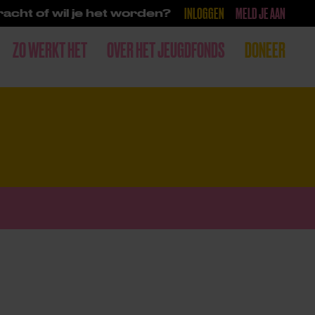
INLOGGEN
MELD JE AAN
acht of wil je het worden?
ZO WERKT HET
OVER HET JEUGDFONDS
DONEER