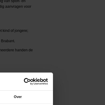
g van sport- en
udig aanvragen voor
t kind of jongere;
 Brabant.
 meerdere handen de
Over