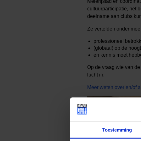
Meierijstad en coördina
cultuurparticipatie, he
deelname aan clubs ku
Ze vertelden onder meer
professioneel betrokk
(globaal) op de hoogt
en kennis moet hebbe
Op de vraag wie van de
lucht in.
Meer weten over en/of 
Toestemming