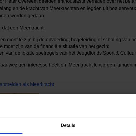
tor Peter Overeem deelden enthousiaste verhalen over het belan
t belang en de kracht van Meerkrachten en legden uit hoe eenvo
nnen worden gedaan.
 dat een Meerkracht:
en dient te zijn bij de opvoeding, begeleiding of scholing van he
e moet zijn van de financiële situatie van het gezin;
n van de lokale spelregels van het Jeugdfonds Sport & Cultuur
 aanwezigen interesse heeft om Meerkracht te worden, gingen
aanmelden als Meerkracht
Details