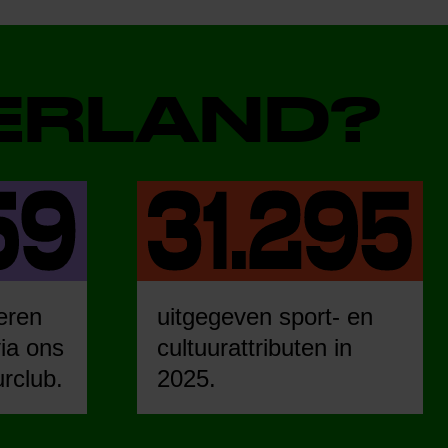
DERLAND?
eren
uitgegeven sport- en
ia ons
cultuurattributen in
urclub.
2025.