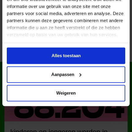
informatie over uw gebruik van onze site met onze
partners voor social media, adverteren en analyse. Deze
Deel dit bericht op social media!
partners kunnen deze gegevens combineren met andere
informatie die u aan ze heeft verstrekt of die ze hebben
verzameld op basis van uw gebruik van hun services.
Alles toestaan
WIST JE DAT IN
Aanpassen
NEDERLAND?
Weigeren
kinderen en jongeren werden in