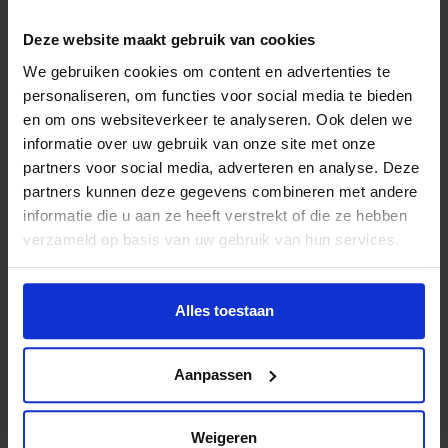
gestart. Films maken doen wij voor iedereen en wij gunnen
het elk kind om zich te ontwikkelen en te genieten van de
Deze website maakt gebruik van cookies
leukste films. Het is heel fijn om door middel van deze
We gebruiken cookies om content en advertenties te
samenwerking alle kinderen in Nederland een gelijke kans
personaliseren, om functies voor social media te bieden
te bieden en het fonds te ondersteunen in het geweldige
en om ons websiteverkeer te analyseren. Ook delen we
doel dat zij hebben.”
informatie over uw gebruik van onze site met onze
partners voor social media, adverteren en analyse. Deze
partners kunnen deze gegevens combineren met andere
informatie die u aan ze heeft verstrekt of die ze hebben
Lees meer nieuws
verzameld op basis van uw gebruik van hun services.
Deel dit bericht op social media!
Alles toestaan
Aanpassen
Weigeren