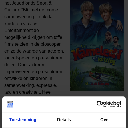
het Jeugdfonds Sport &
Cultuur: “Blij met de mooie
samenwerking. Leuk dat
kinderen via Just
Entertainment de
mogelijkheid krijgen om toffe
films te zien in de bioscopen
en zo de waarde van acteren,
toneelspelen en presenteren
delen. Door acteren,
improviseren en presenteren
ontwikkelen kinderen in
samenwerking, expressie,
taal en creativiteit. Heel
belangrijk, juist voor kinderen waar de thuissituatie lastiger
is.”
Just Entertainment: “Wij zijn heel blij met de langdurige en
Toestemming
Details
Over
mooie samenwerking die wij met het Jeugdfonds zijn