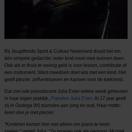
Bij
Jeugdfonds Sport & Cultuur Nederland
draait het om
één simpele gedachte: ieder kind moet mee kunnen doen.
Ook als er thuis te weinig geld is voor lessen, contributie of
een instrument. Want meedoen doet iets met een kind. Het
geeft plezier, zelfvertrouwen en kansen voor de toekomst.
Dat ziet ook pianodocent Julia Ester iedere week gebeuren
in haar eigen praktijk,
Pianoles Julia Ester
.
Al 17 jaar geeft
zij in Oudega (frl) pianoles aan jong en oud. Haar motto:
leren doe je met plezier
.
“Kinderen komen hier niet alleen om piano te leren
spelen,” vertelt Julia. “Ze groeien ook als persoon. Muziek