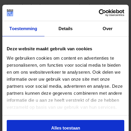
Voor ouders kan het soms spannend voelen om hulp te
vragen. Toch benadrukt het Jeugdfonds dat meedoen juist
laagdrempelig moet zijn. Ouders hoeven geen stapels
financiële papieren aan te leveren. Het fonds werkt vanuit
Toestemming
Details
Over
vertrouwen, zodat kinderen snel mee kunnen doen met
sport, muziek, dans of een andere activiteit die bij hen past.
Deze website maakt gebruik van cookies
Julia hoopt dat meer ouders die stap durven zetten.
We gebruiken cookies om content en advertenties te
“Alle kinderen verdienen de kans om een instrument te
personaliseren, om functies voor social media te bieden
leren bespelen of een hobby te ontdekken,” zegt ze.
en om ons websiteverkeer te analyseren. Ook delen we
“Muziek maken geeft plezier, ontspanning én een boost
informatie over uw gebruik van onze site met onze
aan zelfvertrouwen. Dat gun je ieder kind.”
partners voor social media, adverteren en analyse. Deze
partners kunnen deze gegevens combineren met andere
informatie die u aan ze heeft verstrekt of die ze hebben
verzameld op basis van uw gebruik van hun services.
Lees meer nieuws
Alles toestaan