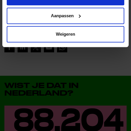
Lees meer nieuws van Jeugdfonds Sport &
Cultuur Friesland
Aanpassen
Deel dit bericht op social media!
Weigeren
WIST JE DAT IN
NEDERLAND?