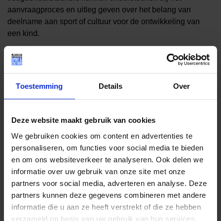
aanvraagproces en uitleg geven over het belang van
deelname aan sport of cultuur voor de ontwikkeling van
een kind.
Deze werkwijze is voor het Jeugdfonds van grote waarde:
Ouders worden actief en persoonlijk benaderd
Aanvragen worden zorgvuldig en passend ingediend
Toestemming
Details
Over
Kinderen worden duurzaam begeleid in hun deelname
De bekendheid van het Jeugdfonds groeit binnen
kwetsbare wijken
Deze website maakt gebruik van cookies
Het bereik onder de doelgroep wordt vergroot
We gebruiken cookies om content en advertenties te
De jeugdondersteuner fungeert als schakel tussen gezin,
personaliseren, om functies voor social media te bieden
school en het Jeugdfonds. Hierdoor komt ondersteuning
en om ons websiteverkeer te analyseren. Ook delen we
terecht bij de kinderen die het écht nodig hebben.
informatie over uw gebruik van onze site met onze
partners voor social media, adverteren en analyse. Deze
Zwemles en basisvaardigheden
partners kunnen deze gegevens combineren met andere
informatie die u aan ze heeft verstrekt of die ze hebben
Naast sport en cultuur wordt ook het belang van zwemles
verzameld op basis van uw gebruik van hun services.
actief besproken met ouders. Via samenwerkingen zoals