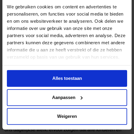
We gebruiken cookies om content en advertenties te
personaliseren, om functies voor social media te bieden
en om ons websiteverkeer te analyseren. Ook delen we
Alle Jeugdfonds partners: bedankt!
informatie over uw gebruik van onze site met onze
partners voor social media, adverteren en analyse. Deze
TkMaxx | Combiwel | NL Cares | Allianz Direct | Amy &
partners kunnen deze gegevens combineren met andere
Eva Bookstore | BNP Paribas | CSU | Decathlon
informatie die u aan ze heeft verstrekt of die ze hebben
| Deployteq | Dirk van den Broek | Fitz Aims | Global Dance
verzameld op basis van uw gebruik van hun services.
Centre | Global Nederland | Jeugdfonds Sport & Cultuur
Amsterdam | Ministerie van Onderwijs, Cultuur en
Wetenschap | Ministerie van Sociale Zaken en
Alles toestaan
Werkgelegenheid | Ministerie van
Volksgezondheid, Welzijn en Sport | Pon | Postcode Loterij
| RAADHUIS creative agency | Rabobank | Scapino |
Aanpassen
URBZ Capital | Volkswagen Bedrijfswagens | VBVB
| VriendenLoterij
Weigeren
Jullie steun maakt niet alleen deze dag mogelijk, maar ook
ons dagelijkse werk: ervoor zorgen dat alle kinderen en