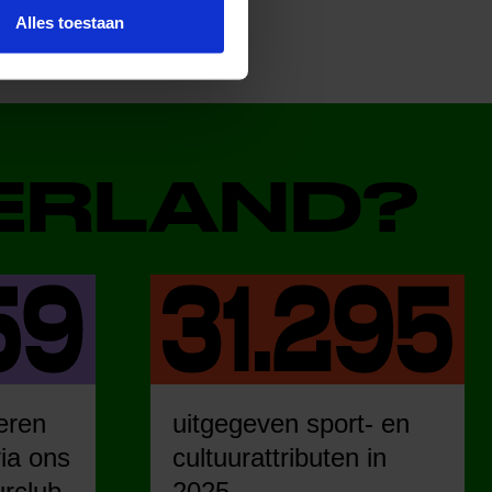
Alles toestaan
DERLAND?
eren
uitgegeven sport- en
ia ons
cultuurattributen in
urclub.
2025.