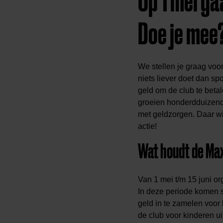
Op 1 mei ga
Doe je mee
We stellen je graag voo
niets liever doet dan sp
geld om de club te betal
groeien honderdduizend
met geldzorgen. Daar wi
actie!
Wat houdt de Max
Van 1 mei t/m 15 juni o
In deze periode komen s
geld in te zamelen voor
de club voor kinderen ui