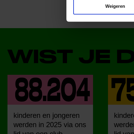
Weigeren
WIST JE 
kinderen en jongeren
kinder
werden in 2025 via ons
werden
lid van een club.
lid va