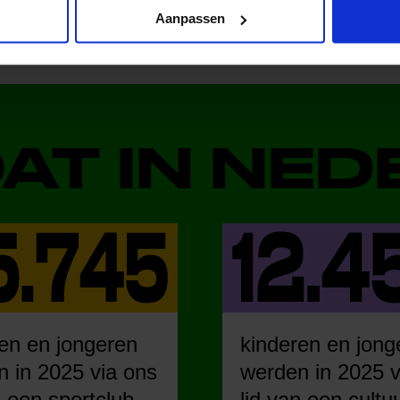
Aanpassen
DAT IN NE
en en jongeren
kinderen en jong
 in 2025 via ons
werden in 2025 v
n een sportclub.
lid van een cultu