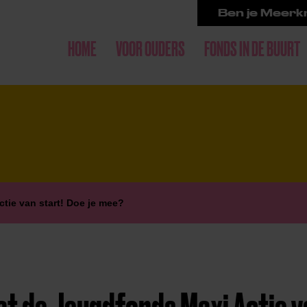
Ben je Meerkr
HOME
VOOR OUDERS
FONDS IN DE BUURT
tie van start! Doe je mee?