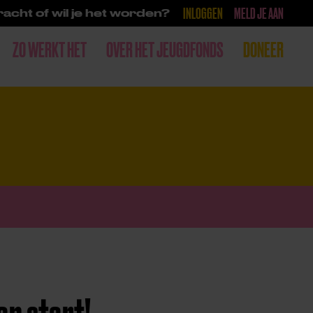
INLOGGEN
MELD JE AAN
acht of wil je het worden?
ZO WERKT HET
OVER HET JEUGDFONDS
DONEER