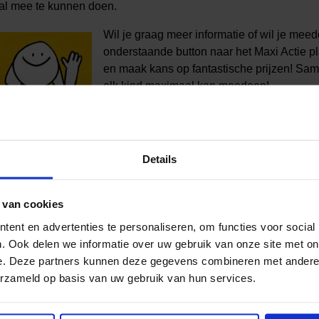
al mee te kunnen doen.
Wil je graag
meer informatie of wil je mee
onderstaande button naar het Maxi Actie pla
en maak kans op fantastische prijzen!
Same
elk kind maximaal kan meedoen!
Ga naar het Maxi Actieplatform 
Details
 van cookies
ent en advertenties te personaliseren, om functies voor social
. Ook delen we informatie over uw gebruik van onze site met on
e. Deze partners kunnen deze gegevens combineren met andere i
al media!
erzameld op basis van uw gebruik van hun services.