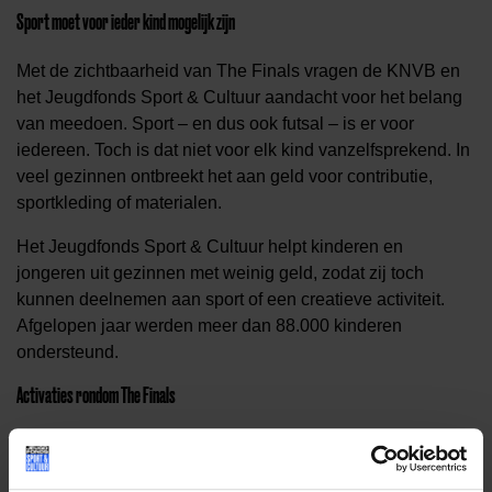
Sport moet voor ieder kind mogelijk zijn
Met de zichtbaarheid van The Finals vragen de KNVB en
het Jeugdfonds Sport & Cultuur aandacht voor het belang
van meedoen. Sport – en dus ook futsal – is er voor
iedereen. Toch is dat niet voor elk kind vanzelfsprekend. In
veel gezinnen ontbreekt het aan geld voor contributie,
sportkleding of materialen.
Het Jeugdfonds Sport & Cultuur helpt kinderen en
jongeren uit gezinnen met weinig geld, zodat zij toch
kunnen deelnemen aan sport of een creatieve activiteit.
Afgelopen jaar werden meer dan 88.000 kinderen
ondersteund.
Activaties rondom The Finals
Tijdens KNVB Futsal Cup: The Finals wordt het thema
‘Meedoen’
zichtbaar gemaakt met verschillende sportief-