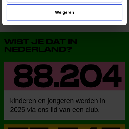
Weigeren
WIST JE DAT IN
NEDERLAND?
kinderen en jongeren werden in
2025 via ons lid van een club.