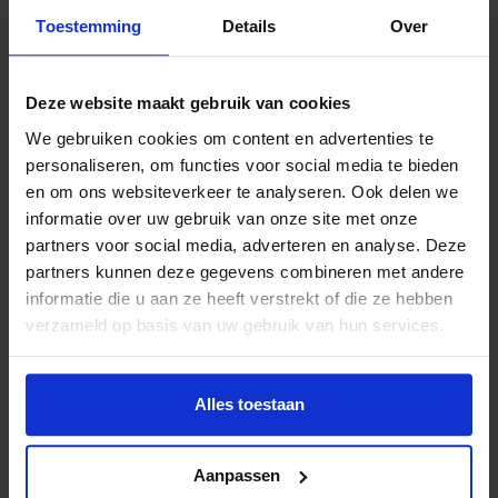
maatschappelijke activiteiten. Bezoekers kunnen
Toestemming
Details
Over
deelnemen aan interactieve workshops, een Play Mental
Experience met mindfulnesssessies en live
podcastopnames van Building Bridges. Ook worden er PR-
Deze website maakt gebruik van cookies
wedstrijden georganiseerd met (ex-)voetballers en
We gebruiken cookies om content en advertenties te
influencers.
personaliseren, om functies voor social media te bieden
Samen zorgen deze activiteiten voor een inspirerende dag
en om ons websiteverkeer te analyseren. Ook delen we
waarin topsport en maatschappelijke impact samenkomen.
informatie over uw gebruik van onze site met onze
Je kunt nu kaartjes kopen voor Futsal Cup: The Finals, een
partners voor social media, adverteren en analyse. Deze
deel van de opbrengst gaat naar het Jeugdfonds.
Klik hier!
partners kunnen deze gegevens combineren met andere
informatie die u aan ze heeft verstrekt of die ze hebben
verzameld op basis van uw gebruik van hun services.
Lees meer nieuws
Alles toestaan
Deel dit bericht op social media!
Aanpassen