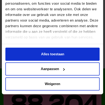
personaliseren, om functies voor social media te bieden
en om ons websiteverkeer te analyseren. Ook delen we
Lees meer nieuws
informatie over uw gebruik van onze site met onze
partners voor social media, adverteren en analyse. Deze
partners kunnen deze gegevens combineren met andere
informatie die u aan ze heeft verstrekt of die ze hebben
Deel dit bericht op social media!
verzameld op basis van uw gebruik van hun services.
Alles toestaan
Aanpassen
WIST JE DAT IN
NEDERLAND?
Weigeren