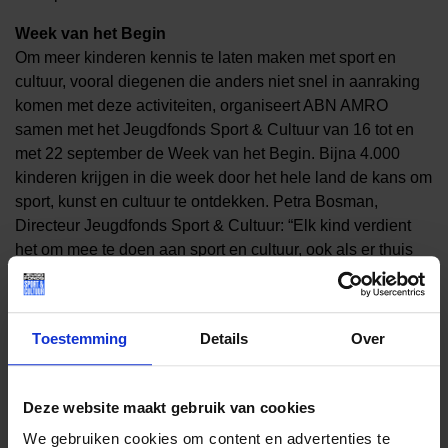
Week van het Begin
Om meer kinderen kennis te laten maken met sport en
cultuur, vooral diegenen die anders niet snel in aanraking
komen met deze activiteiten, organiseert ABN AMRO
samen met het Jeugdfonds Sport & Cultuur van 16 tot en
met 22 september de Week van het Begin. Bijna 4.000
kinderen krijgen in die week door het hele land de kans om
sport, kunst en cultuur te ontdekken. Petra Bosman,
Directeur Jeugdfonds Sport & Cultuur: “Elk kind verdient
het om mee te doen aan sport en cultuur, ook als er thuis
weinig geld is, of er andere drempels zijn. Tijdens de Week
van het Begin ontdekken kinderen hoe leuk en waardevol
dit kan zijn, en soms zelfs waar hun passie of talent ligt.
Toestemming
Details
Over
Juist daarom is het zo belangrijk dat ouders een plek zoals
het Jeugdfonds weten te vinden. Zo kunnen we structureel
samenwerken om zo veel mogelijk kinderen de kans te
Deze website maakt gebruik van cookies
bieden om mee te doen.”
We gebruiken cookies om content en advertenties te