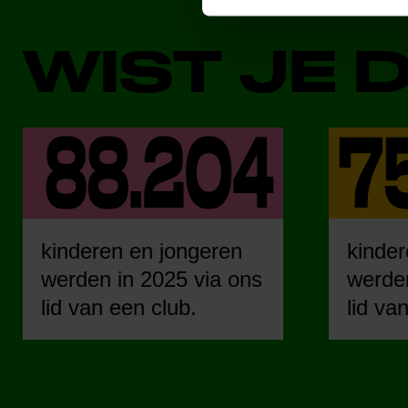
WIST JE 
kinderen en jongeren
kinder
werden in 2025 via ons
werden
lid van een club.
lid va