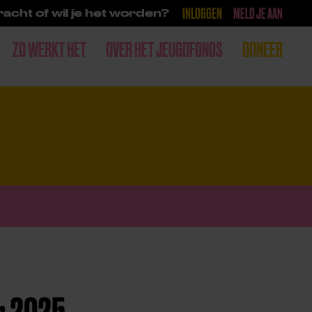
INLOGGEN
MELD JE AAN
acht of wil je het worden?
ZO WERKT HET
OVER HET JEUGDFONDS
DONEER