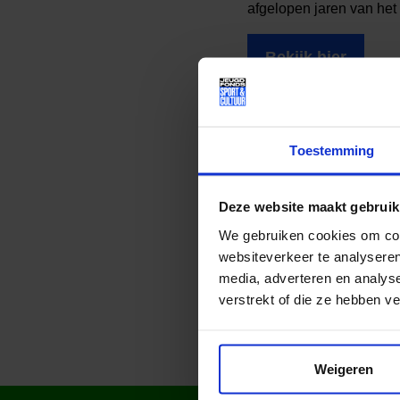
afgelopen jaren van het
Bekijk hier
Toestemming
Lees meer nieuws
Deze website maakt gebruik
We gebruiken cookies om cont
Deel dit bericht op soci
websiteverkeer te analyseren
media, adverteren en analys
verstrekt of die ze hebben v
Weigeren