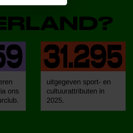
DERLAND?
eren
uitgegeven sport- en
ia ons
cultuurattributen in
urclub.
2025.