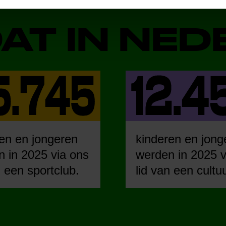
DAT IN NE
en en jongeren
kinderen en jong
 in 2025 via ons
werden in 2025 v
n een sportclub.
lid van een cultu